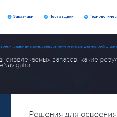
Заказчики
Поставщики
Технологичес
воения трудноизвлекаемых запасов: какие результаты дал мозговой штурм 
дноизвлекаемых запасов: какие резул
eNavigator
Решения для освоения