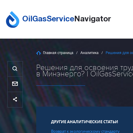
OilGasService
Navigator
Главная страница
Аналитика
Решения для ос
Решения для освоения тру
в Минэнерго? | OilGasServic
ДРУГИЕ АНАЛИТИЧЕСКИЕ СТАТЬИ
Возврат к экологическому стандарту