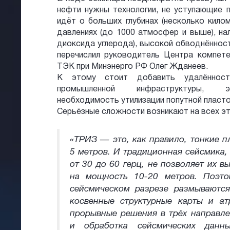
нефти нужны технологии,
не уступающие п
идёт о больших глубинах (несколько кило
давлениях (до 1000 атмосфер и выше), нал
диоксида углерода), высокой обводнённост
перечислил руководитель Центра компете
ТЭК при Минэнерго РФ Олег Жданеев.
К этому стоит добавить удалённост
промышленной инфраструктуры, эк
необходимость утилизации попутной пласто
Серьёзные сложности возникают на всех эта
«ТРИЗ — это, как правило, тонкие п
5 метров. И традиционная сейсмика,
от 30 до 60 герц, не позволяет их в
на мощность 10-20 метров. Поэто
сейсмическом разрезе размываются
косвенные структурные карты и а
прорывные решения в трёх направле
и обработка сейсмических данны