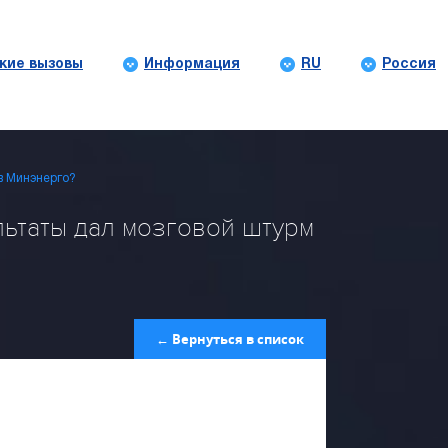
кие вызовы
Информация
RU
Россия
в Минэнерго?
ьтаты дал мозговой штурм
← Вернуться в список