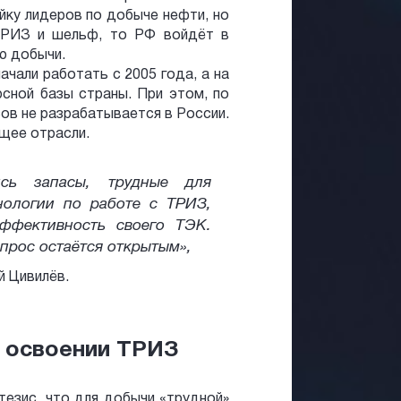
йку лидеров по добыче нефти, но
 ТРИЗ и шельф, то РФ войдёт в
ю добычи.
ачали работать с 2005 года, а на
сной базы страны. При этом, по
ов не разрабатывается в России.
щее отрасли.
сь запасы, трудные для
хнологии по работе с ТРИЗ,
эффективность своего ТЭК.
прос остаётся открытым»,
й Цивилёв.
в освоении ТРИЗ
тезис, что для добычи «трудной»