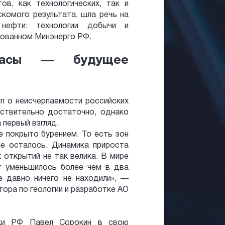
в, как технологических, так и
скомого результата, шла речь на
 нефти: технологии добычи и
зованном Минэнерго РФ.
апасы — будущее
п о неисчерпаемости российских
йствительно достаточно, однако
 первый взгляд.
 покрыто бурением. То есть зон
не осталось. Динамика прироста
 открытий не так велика. В мире
т уменьшилось более чем в два
е давно ничего не находили», —
тора по геологии и разработке АО
ики РФ Павел Сорокин в свою