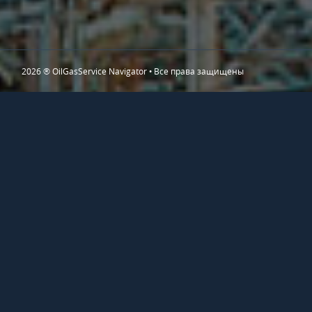
2026 ® OilGasService Navigator • Все права защищены