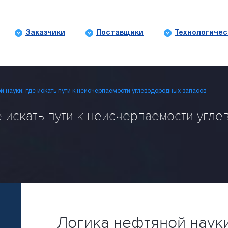
Заказчики
Поставщики
Технологичес
й науки: где искать пути к неисчерпаемости углеводородных запасов
е искать пути к неисчерпаемости угле
Логика нефтяной науки: