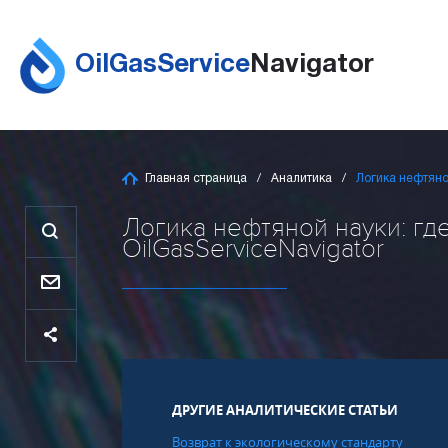
OilGasService
Navigator
Главная страница
Аналитика
Логика нефтяно
Логика нефтяной науки: гд
OilGasServiceNavigator
ДРУГИЕ АНАЛИТИЧЕСКИЕ СТАТЬИ
Возврат к экологическому стандарту