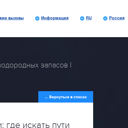
кие вызовы
Информация
RU
Россия
водородных запасов |
← Вернуться в список
 где искать пути