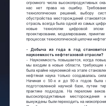
огромного числа высокопродуктивных скв
нас нет права на ошибку. Требовани
технологических решений, выбору си
обустройства месторождений становятся
отрасль всегда была одной из самых цифр
новые технологии цифровой эпохи
проектировании, моделировании, принятии
процессах технологической цепочки нефте
- Добыча из года в год становитс
наукоемкость нефтегазовой отрасли?
- Наукоемкость повышается, когда повыш
мы входим в новые области, требующие н
была крайне наукоемкой на этапе становлен
нефтяная наука только создавалась си
Начиная с 50-х и до 90-х годов была
подготовленной научной базе, путем ти
практике подходов. На переломе веко
высокопродуктивные месторождения н
вынуждены были переходить на низкопрониц