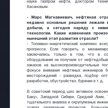
науке Газпром нефти, доктором техни
Хасановым.
- Марс Магнавиевич, нефтяная отр
недавно основные решения лежали 
добычи, а сегодня наряду с ним
технологии. Какие изменения произ
нынешний этап развития отрасли?
- Топливно-энергетический комплекс все
прогресса. Если говорить о механизи
заключались только в том, что в со
оборудования не получали от нефтедобы
заказов на высокопроизводительные по
фокусе внимания нефтяных инженеров б
месторождений - разведка, подбор опт
разработки, обустройство, бурение и т. д.
В советский период шло активное освоен
Баку», Западной Сибири, Средней Азии,
тщательного анализа и скрупулезных инже
этапах реализации проектов. Большо