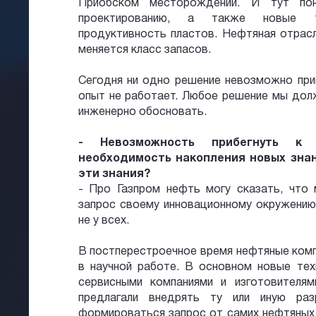
Приобском месторождении. И тут по
проектированию, а также новые т
продуктивность пластов. Нефтяная отрасл
меняется класс запасов.
Сегодня ни одно решение невозможно прин
опыт не работает. Любое решение мы дол
инженерно обосновать.
- Невозможность прибегнуть к
необходимость накопления новых знан
эти знания?
- Про Газпром нефть могу сказать, что
запрос своему инновационному окружению.
не у всех.
В постперестроечное время нефтяные комп
в научной работе. В основном новые тех
сервисными компаниями и изготовителя
предлагали внедрять ту или иную раз
формироваться запрос от самих нефтяных 