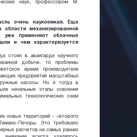
ческих наук, профессором М.
асль очень наукоемкая. Еще
в области механизированной
и уже применяют облачные
ошли и чем характеризуется
гда стоял в авангарде научного
рованной добыче, то проблемы
ветское время производители
вающих предприятий масштабных
гружные насосы. Но и тогда в
ыли начальные этапы освоения
имальных технологических схем
ие новых территорий - «второго
 Тимано-Печоры. Это требовало
нерных расчетов на самых ранних
е внимание всегда уделялось