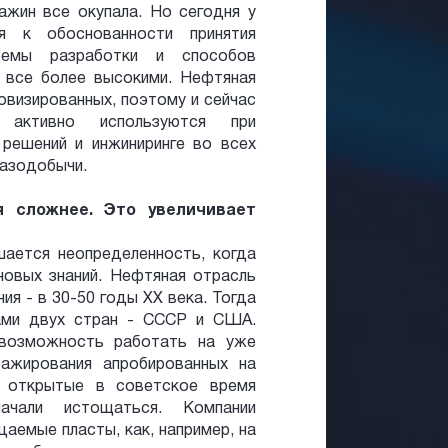
ажин все окупала. Но сегодня у
я к обоснованности принятия
стемы разработки и способов
 все более высокими. Нефтяная
овизированных, поэтому и сейчас
 активно используются при
 решений и инжиниринге во всех
газодобычи.
я сложнее. Это увеличивает
ается неопределенность, когда
овых знаний. Нефтяная отрасль
ия - в 30-50 годы XX века. Тогда
лами двух стран - СССР и США.
 возможность работать на уже
ражирования апробированных на
в открытые в советское время
ачали истощаться. Компании
аемые пласты, как, например, на