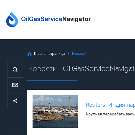
OilGasService
Navigator
Главная страница
Новости
Новости | OilGasServiceNavigat
Reuters: Индия на
Крупная перерабатывающая