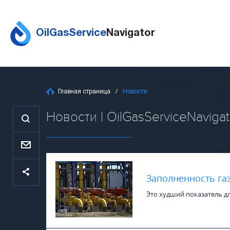
OilGasService
Navigator
Главная страница
Новости
Новости | OilGasServiceNavigat
Заполненность га
Это худший показатель дл