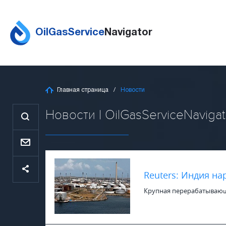
OilGasService
Navigator
Главная страница
Новости
Новости | OilGasServiceNavigat
Reuters: Индия на
Крупная перерабатывающая