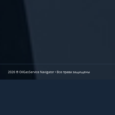
2026 ® OilGasService Navigator • Все права защищены