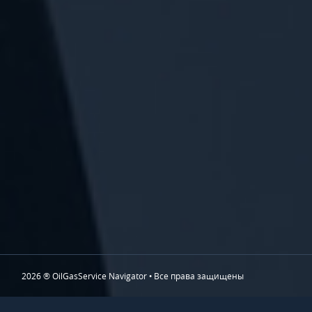
2026 ® OilGasService Navigator • Все права защищены