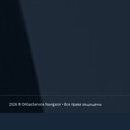
2026 ® OilGasService Navigator • Все права защищены