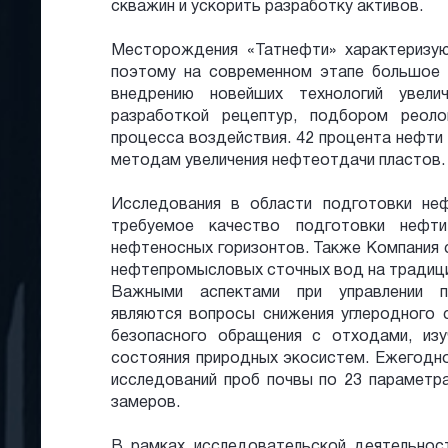
скважин и ускорить разработку активов.
Месторождения «Татнефти» характеризу
поэтому на современном этапе большое 
внедрению новейших технологий увели
разработкой рецептур, подбором реоло
процесса воздействия. 42 процента нефти
методам увеличения нефтеотдачи пластов.
Исследования в области подготовки не
требуемое качество подготовки нефт
нефтеносных горизонтов. Также Компания
нефтепромысловых сточных вод на традиц
Важными аспектами при управлении п
являются вопросы снижения углеродного с
безопасного обращения с отходами, изу
состояния природных экосистем. Ежегодн
исследований проб почвы по 23 параметр
замеров.
В рамках исследовательской деятельнос