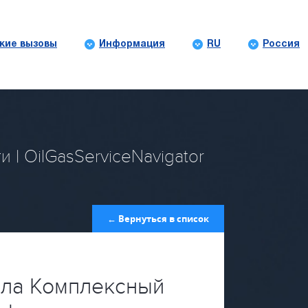
кие вызовы
Информация
RU
Россия
| OilGasServiceNavigator
← Вернуться в список
ала Комплексный