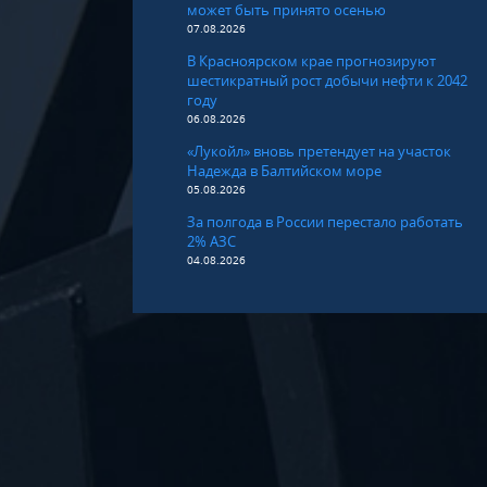
может быть принято осенью
07.08.2026
В Красноярском крае прогнозируют
шестикратный рост добычи нефти к 2042
году
06.08.2026
«Лукойл» вновь претендует на участок
Надежда в Балтийском море
05.08.2026
За полгода в России перестало работать
2% АЗС
04.08.2026