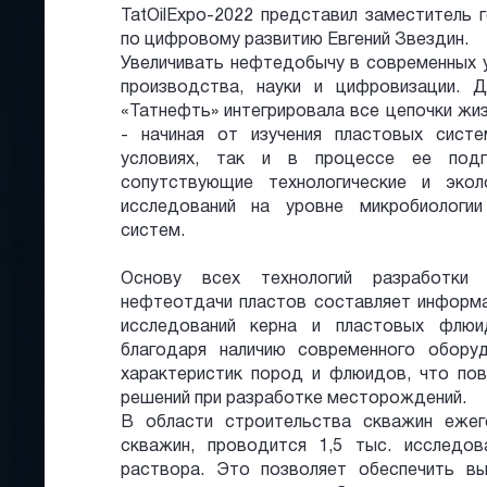
TatOilExpo-2022 представил заместитель 
по цифровому развитию Евгений Звездин.
Увеличивать нефтедобычу в современных у
производства, науки и цифровизации. 
«Татнефть» интегрировала все цепочки жи
- начиная от изучения пластовых сист
условиях, так и в процессе ее подг
сопутствующие технологические и экол
исследований на уровне микробиологии
систем.
Основу всех технологий разработки
нефтеотдачи пластов составляет информа
исследований керна и пластовых флюи
благодаря наличию современного обору
характеристик пород и флюидов, что по
решений при разработке месторождений.
В области строительства скважин ежег
скважин, проводится 1,5 тыс. исследо
раствора. Это позволяет обеспечить в