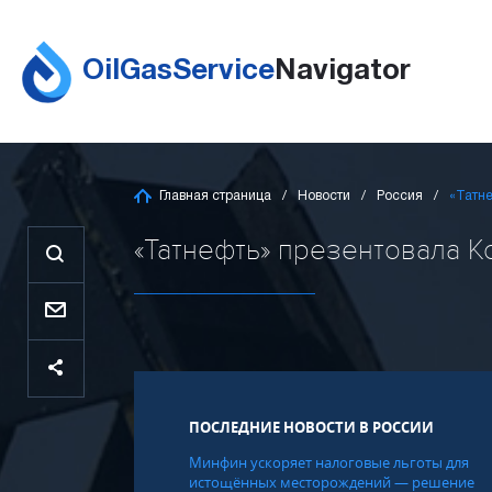
OilGasService
Navigator
Главная страница
Новости
Россия
«Татн
«Татнефть» презентовала К
ПОСЛЕДНИЕ НОВОСТИ В РОССИИ
Минфин ускоряет налоговые льготы для
истощённых месторождений — решение