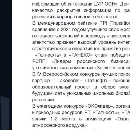
информации об интеграции ЦУР ООН». Данн
качество раскрытия информации по ра
развития в корпоративной отчетности.
В международном рейтинге TPI (Transition
сравнению с 2021 годом улучшила свое мест
готовность компаний к переходу к низкоуг
агентство признает высокий уровень инте
стратегическое и оперативное принятие реш
«Татнефть» и «ТАНЕКО» стали победите
РСПП «Лидеры российского бизнеса: 
устойчивость» в номинации «За экологическ
В IV Всероссийском конкурсе лучших при
партнер — экология» «Татнефть» призна
образовательный проект в сфере экол
будущем: сеть уникальных школьных биола
растений»
В ежегодном конкурсе «ЭКОлидер», орган
и природных ресурсов РТ, «Татнефть», «
заняли 1-2 места в номинациях «Охра
атмосферного воздуха».