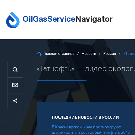
OilGasService
Navigator
Главная страница
Новости
Россия
«Татне
«Татнефть» — лидер экологи
ПОСЛЕДНИЕ НОВОСТИ В РОССИИ
В Красноярском крае прогнозируют
шестикратный рост добычи нефти к 2042