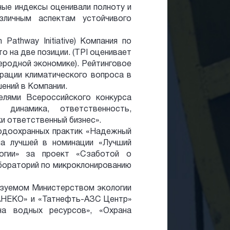
ые индексы оценивали полноту и
зличным аспектам устойчивого
 Pathway Initiative) Компания по
о на две позиции. (TPI оценивает
леродной экономике). Рейтинговое
грации климатического вопроса в
ений в Компании.
лями Всероссийского конкурса
динамика, ответственность,
и ответственный бизнес».
родоохранных практик «Надежный
на лучшей в номинации «Лучший
огии» за проект «С заботой о
бораторий по микроклонированию
изуемом Министерством экологии
ТАНЕКО» и «Татнефть-АЗС Центр»
на водных ресурсов», «Охрана