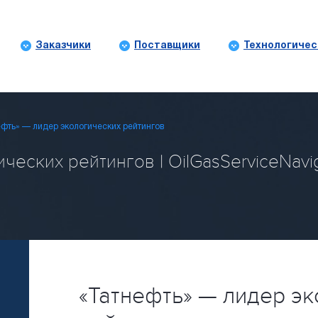
Заказчики
Поставщики
Технологичес
фть» — лидер экологических рейтингов
ческих рейтингов | OilGasServiceNavi
«Татнефть» — лидер эк