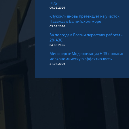
году
06.08.2026
«Лукойл» вновь претендует на участок
Надежда в Балтийском море
05.08.2026
За полгода в России перестало работать
2% АЗС
04.08.2026
Минэнерго: Модернизация НПЗ повысит
их экономическую эффективность
31.07.2026