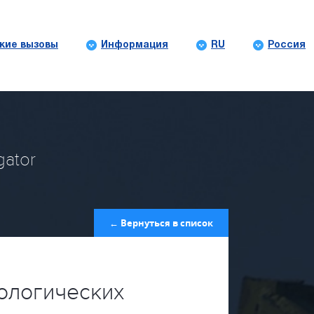
кие вызовы
Информация
RU
Россия
gator
← Вернуться в список
ологических