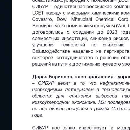
области низкоуглеродных технологий» (LCET
СИБУР – единственная российская компани
LCET наряду с мировыми химическими компани
Covestro, Dow, Mitsubishi Chemical Cor
Всемирным экономическим форумом (World 
договорились о создании до 2023 год
совместных инвестиций, снижения рисков
улучшения технологий по снижению 
Взаимодействие нацелено на партнерств
секторов, сотрудничество в решении общ
решений на пути к достижению нулевого уро
Дарья Борисова, член правления - упр
– СИБУР верит в то, что нефтехимиче
необходимым потенциалом в технологичес
областях для снижения выбросов пар
низкоуглеродной экономике. Мы последов
во все бизнес-процессы в рамках Стратег
года.
СИБУР постоянно инвестирует в моде