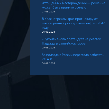
истощённых месторождений — решение
может быть принято осенью
07.08.2026
В Красноярском крае прогнозируют
шестикратный рост добычи нефти к 2042
году
06.08.2026
«Лукойл» вновь претендует на участок
Надежда в Балтийском море
05.08.2026
За полгода в России перестало работать
2% АЗС
04.08.2026