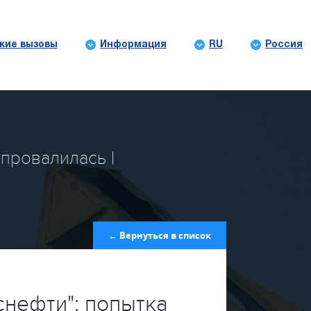
кие вызовы
Информация
RU
Россия
 провалилась |
← Вернуться в список
снефти": попытка