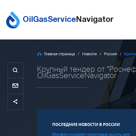
OilGasService
Navigator
Главная страница
Новости
Россия
Крупны
Крупный тендер от "Роснеф
OilGasServiceNavigator
ПОСЛЕДНИЕ НОВОСТИ В РОССИИ
Минфин ускоряет налоговые льготы для