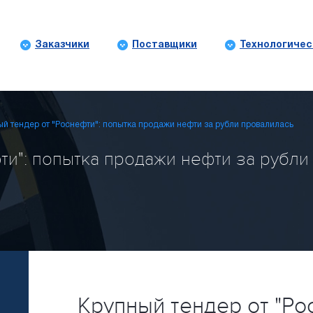
Заказчики
Поставщики
Технологичес
й тендер от "Роснефти": попытка продажи нефти за рубли провалилась
ти": попытка продажи нефти за рубли
Крупный тендер от "Ро