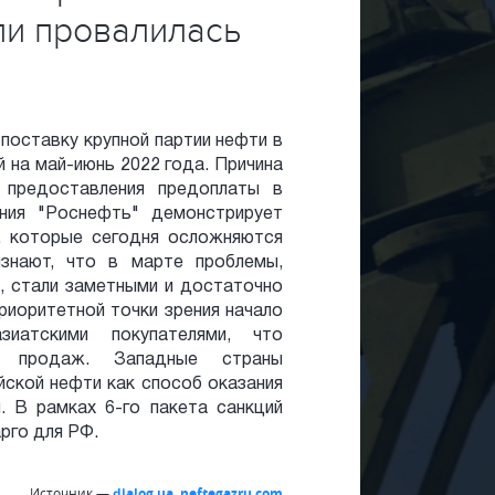
ли провалилась
поставку крупной партии нефти в
й на май-июнь 2022 года. Причина
 предоставления предоплаты в
ания "Роснефть" демонстрирует
, которые сегодня осложняются
изнают, что в марте проблемы,
, стали заметными и достаточно
риоритетной точки зрения начало
зиатскими покупателями, что
и продаж. Западные страны
йской нефти как способ оказания
. В рамках 6-го пакета санкций
рго для РФ.
Источник —
dialog.ua, neftegazru.com