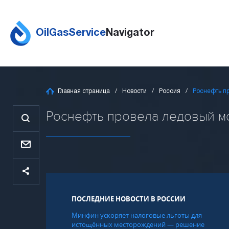
OilGasService
Navigator
Главная страница
Новости
Россия
Роснефть п
Роснефть провела ледовый мон
ПОСЛЕДНИЕ НОВОСТИ В РОССИИ
Минфин ускоряет налоговые льготы для
истощённых месторождений — решение