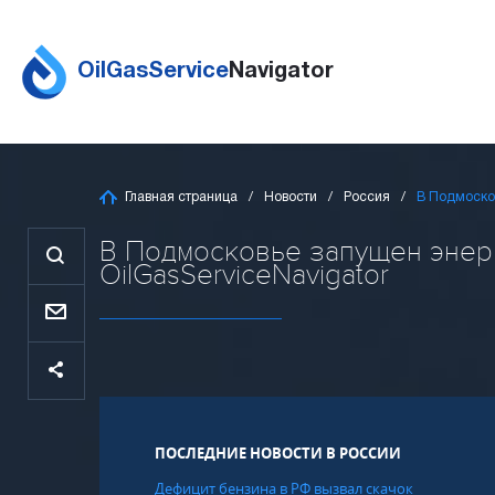
OilGasService
Navigator
Главная страница
Новости
Россия
В Подмоско
В Подмосковье запущен энер
OilGasServiceNavigator
ПОСЛЕДНИЕ НОВОСТИ В РОССИИ
Дефицит бензина в РФ вызвал скачок