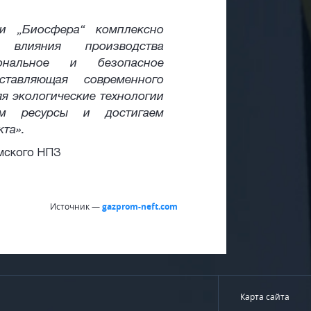
ки „Биосфера“ комплексно
влияния производства
нальное и безопасное
тавляющая современного
я экологические технологии
ем ресурсы и достигаем
та».
Омского НПЗ
Источник —
gazprom-neft.com
Карта сайта