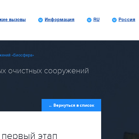
кие вызовы
Информация
RU
Россия
ужений «Биосфера»
ых очистных сооружений
← Вернуться в список
первый этап