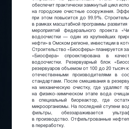
обеспечит практически замкнутый цикл испо
на городские очистные сооружения. Эффе
при этом повысится до 99.9%. Строител
в рамках масштабной программы развития
мероприятий федерального проекта «Ч
водоочистки — один из крупнейших прир
нефти» в Омском регионе, инвестиции в ко
Строительство «Биосферы» планируется зав
«Биосфера» спроектирована в качест
водоочистки. Резервуарный блок «Био
резервуаров объемом от 100 до 20 тысяч к
отечественными производителями в со
стандартами. После смешивания в резерву
на механическую очистку, где удаляют п
на физико-химическом этапе вода очищае
в специальный биореактор, где остат
микроорганизмы. На последней ступени во
фильтры, обеззараживается ультр
в производство. Отфильтрованные нефтеп
в переработку.