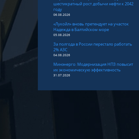
шестикратный рост добычи нефти к 2042
году
06.08.2026
«Лукойл» вновь претендует на участок
Надежда в Балтийском море
05.08.2026
За полгода в России перестало работать
2% АЗС
04.08.2026
Минэнерго: Модернизация НПЗ повысит
их экономическую эффективность
31.07.2026