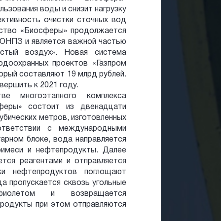
льзования воды и снизит нагрузку
ктивность очистки сточных вод
ьство «Биосферы» продолжается
 ОНПЗ и является важной частью
истый воздух». Новая система
одоохранных проектов «Газпром
торый составляют 19 млрд рублей.
ершить к 2021 году.
ве многоэтапного комплекса
сферы» состоит из двенадцати
убических метров, изготовленных
ответствии с международными
арном блоке, вода направляется
римеси и нефтепродукты. Далее
тся реагентами и отправляется
ки нефтепродуктов поглощают
да пропускается сквозь угольные
афиолетом и возвращается
родукты при этом отправляются