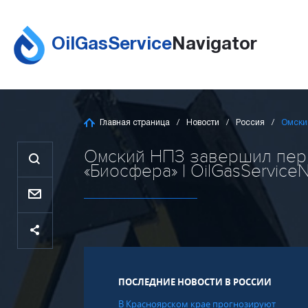
OilGasService
Navigator
Главная страница
Новости
Россия
Омски
Омский НПЗ завершил перв
«Биосфера» | OilGasServiceN
ПОСЛЕДНИЕ НОВОСТИ В РОССИИ
В Красноярском крае прогнозируют