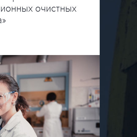
ционных очистных
а»