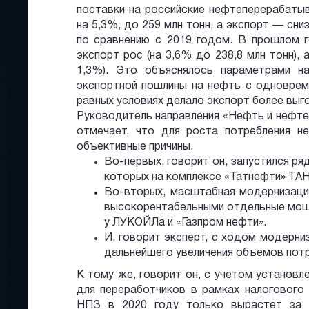
поставки на российские нефтеперерабат
на 5,3%, до 259 млн тонн, а экспорт — сниз
по сравнению с 2019 годом. В прошлом 
экспорт рос (на 3,6% до 238,8 млн тонн),
1,3%). Это объяснялось параметрами н
экспортной пошлины на нефть с одновре
равных условиях делало экспорт более выг
Руководитель направления «Нефть и нефте
отмечает, что для роста потребления н
объективные причины.
Во-первых, говорит он, запустился ря
которых на комплексе «Татнефти» ТА
Во-вторых, масштабная модернизаци
высокорентабельными отдельные мощн
у ЛУКОЙЛа и «Газпром нефти».
И, говорит эксперт, с ходом модерн
дальнейшего увеличения объемов потр
К тому же, говорит он, с учетом установ
для переработчиков в рамках налогового
НПЗ в 2020 году только вырастет за с