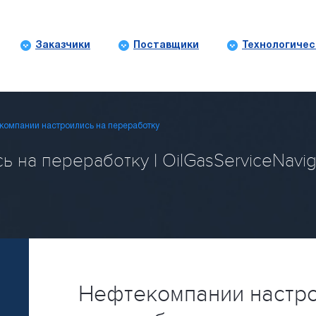
Заказчики
Поставщики
Технологичес
компании настроились на переработку
 на переработку | OilGasServiceNavig
Нефтекомпании настро