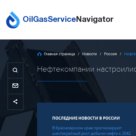
OilGasService
Navigator
Главная страница
Новости
Россия
Нефте
Нефтекомпании настроились
ПОСЛЕДНИЕ НОВОСТИ В РОССИИ
В Красноярском крае прогнозируют
шестикратный рост добычи нефти к 2042