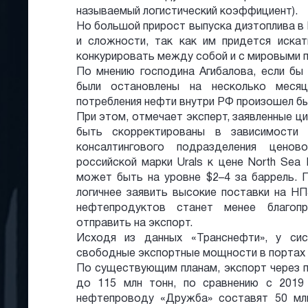
называемый логистический коэффициент).
Но большой прирост выпуска дизтоплива в
и сложности, так как им придется иска
конкурировать между собой и с мировыми 
По мнению господина Агибалова, если бы
были остановлены на несколько меся
потребления нефти внутри РФ произошел бы
При этом, отмечает эксперт, заявленные 
быть скорректированы в зависимости
консалтингового подразделения ценов
российской марки Urals к цене North Sea 
может быть на уровне $2–4 за баррель. 
логичнее заявить высокие поставки на НП
нефтепродуктов станет менее благоп
отправить на экспорт.
Исходя из данных «Транснефти», у сис
свободные экспортные мощности в портах 
По существующим планам, экспорт через п
до 115 млн тонн, по сравнению с 2019
нефтепроводу «Дружба» составят 50 млн