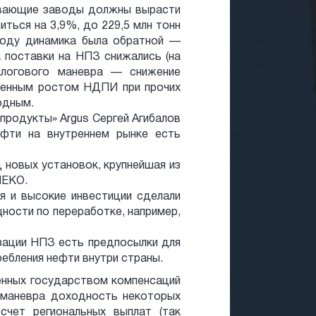
ывающие заводы должны вырасти
иться на 3,9%, до 229,5 млн тонн
году динамика была обратной —
 а поставки на НПЗ снижались (на
алогового маневра — снижение
менным ростом НДПИ при прочих
одным.
продукты» Argus Сергей Агибалов
ефти на внутреннем рынке есть
д новых установок, крупнейшая из
НЕКО.
я и высокие инвестиции сделали
ости по переработке, например,
изации НПЗ есть предпосылки для
ебления нефти внутри страны.
ленных государством компенсаций
 маневра доходность некоторых
чет региональных выплат (так