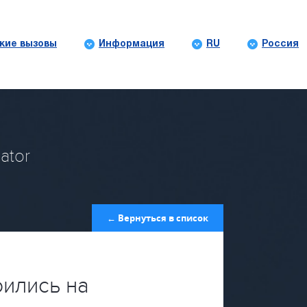
кие вызовы
Информация
RU
Россия
ator
← Вернуться в список
ились на