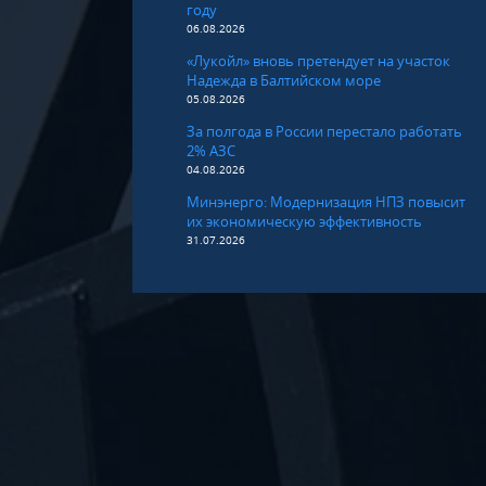
году
06.08.2026
«Лукойл» вновь претендует на участок
Надежда в Балтийском море
05.08.2026
За полгода в России перестало работать
2% АЗС
04.08.2026
Минэнерго: Модернизация НПЗ повысит
их экономическую эффективность
31.07.2026