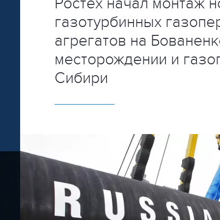
Ростех начал монтаж 
газотурбинных газоп
агрегатов на Бованен
месторождении и газо
Сибири