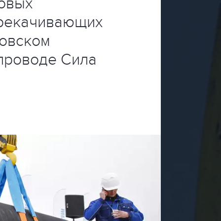
новых
ерекачивающих
ковском
проводе Сила