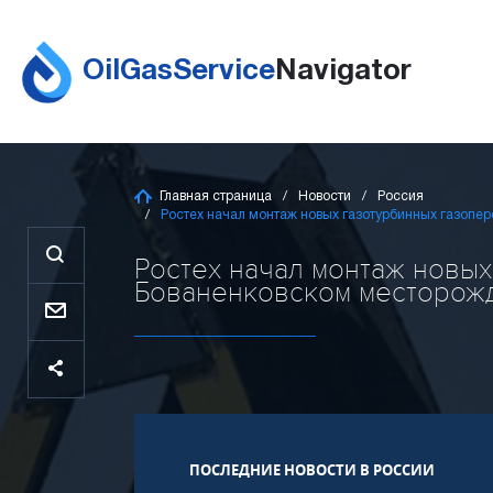
OilGasService
Navigator
Главная страница
Новости
Россия
Ростех начал монтаж новых газотурбинных газопе
Ростех начал монтаж новы
Бованенковском месторожде
ПОСЛЕДНИЕ НОВОСТИ В РОССИИ