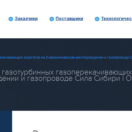
Заказчики
Поставщики
Технологичес
рекачивающих агрегатов на Бованенковском месторождении и газопроводе 
х газотурбинных газоперекачивающих 
нии и газопроводе Сила Сибири | Oil