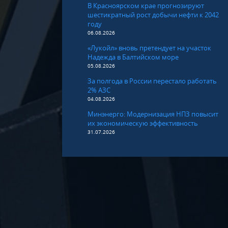
В Красноярском крае прогнозируют
шестикратный рост добычи нефти к 2042
году
06.08.2026
«Лукойл» вновь претендует на участок
Надежда в Балтийском море
05.08.2026
За полгода в России перестало работать
2% АЗС
04.08.2026
Минэнерго: Модернизация НПЗ повысит
их экономическую эффективность
31.07.2026