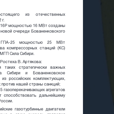
остоящего из отечественных
 г.
Н-16Р мощностью 16 МВт созданы
 новой очереди Бованенковского
в ГПА-25 мощностью 25 МВт
ва компрессорных станций (КС)
 МГП Сила Сибири.
Ростеха В. Артякова:
я таких стратегически важных
а Сибири и Бованенковское
 из российских комплектующих,
 против нашей страны санкций;
 25 газоперекачивающих агрегатов
т способствовать дальнейшему
оссии.
йские газотурбинные двигатели