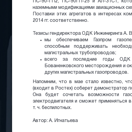
ПС-90-ГП2, ПС-90ГП-25 и АЛ-31СТ, кот
наземными модификациями авиационных сил
Поставки этих агрегатов в интересах ком
2014 гг. соответственно.
Тезисы гендиректора ОДК Инжиниринга А. 
мы обеспечиваем Газпром газопе
способным поддерживать необход
магистральных трубопроводов;
всего за последние годы ОДК
Бованенковского месторождения и ок
других магистральных газопроводов.
Напомним, что в мае стало известно, чт
(входит в Ростех) соберет демонстратор г
Она будет сочетать возможности газо
электродвигателя и сможет применяться в 
т. ч. беспилотных.
Автор: А. Игнатьева