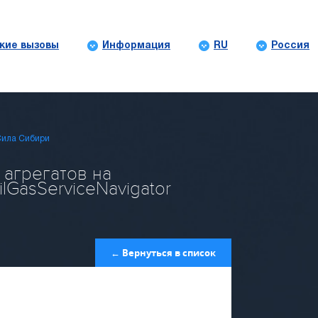
кие вызовы
Информация
RU
Россия
Сила Сибири
агрегатов на
GasServiceNavigator
← Вернуться в список