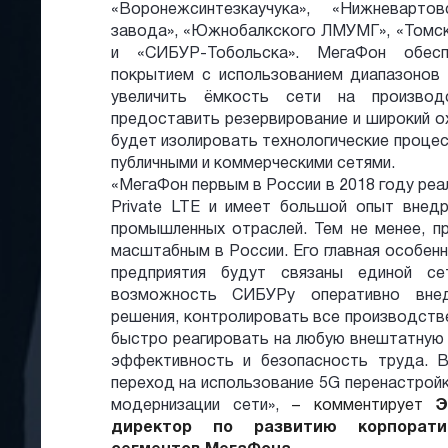
«Воронежсинтезкаучука», «Нижневарто
завода», «Южнобалкского ЛМУМГ», «Томс
и «СИБУР-Тобольска». МегаФон обесп
покрытием с использованием диапазонов 
увеличить ёмкость сети на производ
предоставить резервирование и широкий о
будет изолировать технологические проце
публичными и коммерческими сетями.
«МегаФон первым в России в 2018 году реа
Private LTE и имеет большой опыт внедр
промышленных отраслей. Тем не менее, 
масштабным в России. Его главная особенн
предприятия будут связаны единой с
возможность СИБУРу оперативно внед
решения, контролировать все производств
быстро реагировать на любую внештатную 
эффективность и безопасность труда. 
переход на использование 5G перенастрой
модернизации сети»,
– комментирует
Э
директор по развитию корпорати