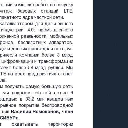
олный комплекс работ по запуску
онтаж базовых станций LTE,
 пакетного ядра частной сети.
 катализатором для дальнейшего
индустрии 4.0: промышленного
олненной реальности, мобильных
онов, беспилотных аппаратов.
ачи данных (проводная сеть, wi-
ринесли компании более 3 млрд
т цифровизации и трансформации
тавит более 59 млрд рублей. Мы
TE на всех предприятиях станет
ла.
м получить самую большую сеть
а мы покроем частной сетью 6
ощадью в 33,2 млн квадратных
ерывное покрытие беспроводной
общил
Василий Номоконов, член
 СИБУРа
.
т охватывать территории