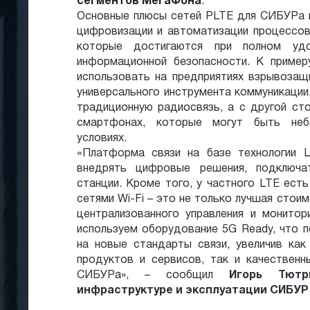
сегментов МегаФона
.
Основные плюсы сетей PLTE для СИБУРа к
цифровизации и автоматизации процессов
которые достигаются при полном удо
информационной безопасности. К приме
использовать на предприятиях взрывоза
универсального инструмента коммуникации
традиционную радиосвязь, а с другой сто
смартфонах, которые могут быть неб
условиях.
«Платформа связи на базе технологии 
внедрять цифровые решения, подключа
станции. Кроме того, у частного LTE ес
сетями Wi-Fi – это не только лучшая стои
централизованного управления и монитор
используем оборудование 5G Ready, что п
на новые стандарты связи, увеличив как
продуктов и сервисов, так и качествен
СИБУРа», – сообщил
Игорь Тютр
инфраструктуре и эксплуатации СИБУ