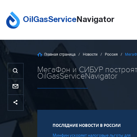
OilGasService
Navigator
Главная страница
Новости
Россия
МегаФо
МегаФон и СИБУР построят 
OilGasServiceNavigator
ПОСЛЕДНИЕ НОВОСТИ В РОССИИ
Минфин ускоряет налоговые льготы для