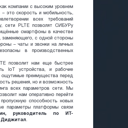
ак компании с высоким уровнем
 – это скорость и мобильность,
влетворении всех требований
ру, сети PLTE позволят СИБУРу
щищённые смартфоны в качестве
, заменяющего, с одной стороны
роны – чаты и звонки на личных
езопасны в производственных
LTE позволит нам еще быстрее
ть IoT устройства, и рабочие
ть ощутимые преимущества перед
мость решения, но и возможность
инга всех параметров сети. Мы
озволит нам оперативно перейти
 пропускную способность новых
ные параметры платформы связи
ин, руководитель по ИТ-
Р Диджитал
.