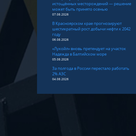
истощённых месторождений — решение
может быть принято осенью
07.08.2026
В Красноярском крае прогнозируют
шестикратный рост добычи нефти к 2042
году
06.08.2026
«Лукойл» вновь претендует на участок
Надежда в Балтийском море
05.08.2026
За полгода в России перестало работать
2% АЗС
04.08.2026