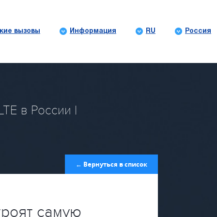
кие вызовы
Информация
RU
Россия
TE в России |
← Вернуться в список
роят самую