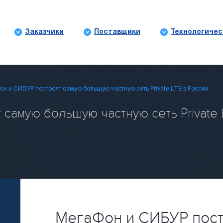
Заказчики
Поставщики
Технологичес
н и СИБУР построят самую большую частную сеть Private LTE в России
самую большую частную сеть Private L
МегаФон и СИБУР пост