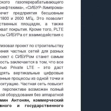
вского газоперерабатывающего
кнефтехима», «CИБУР-Химпрома»
ечит предприятия бесшовным
1800 и 2600 МГц. Это позволит
ственных площадях, а также
хват покрытия. Кроме того, PLTE
ссы СИБУРа от взаимодействия с
лизовал проект по строительству
ения частных сетей для разных
проект с СИБУРом станет самым
ость заключается в том, что все
етью Private LTE
– это
даст
рять вертикальные цифровые
енные процессы из одной точки и
ситуацию. Частная сеть повысит
В перспективе возможен полный
кой оборудования без аппаратной
мин Антонян, коммерческий
вного и государственного