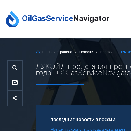
OilGasService
Navigator
Главная страница
Новости
Россия
ЛУКОЙЛ
ЛУКОЙЛ представил прогно
года | OilGasServiceNavigato
ПОСЛЕДНИЕ НОВОСТИ В РОССИИ
Минфин ускоряет налоговые льготы для