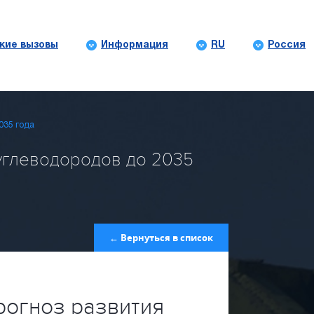
кие вызовы
Информация
RU
Россия
035 года
углеводородов до 2035
← Вернуться в список
огноз развития