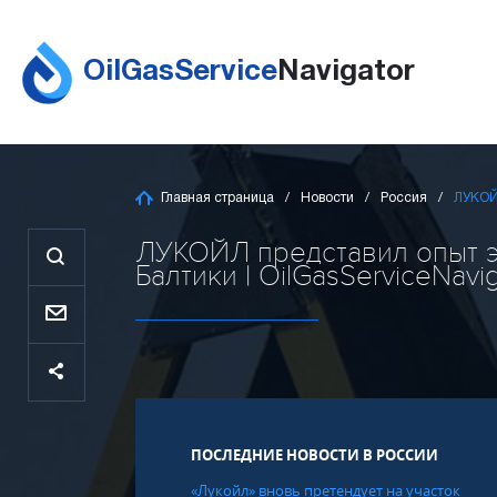
OilGasService
Navigator
Главная страница
Новости
Россия
ЛУКОЙ
ЛУКОЙЛ представил опыт э
Балтики | OilGasServiceNavi
ПОСЛЕДНИЕ НОВОСТИ В РОССИИ
«Лукойл» вновь претендует на участок