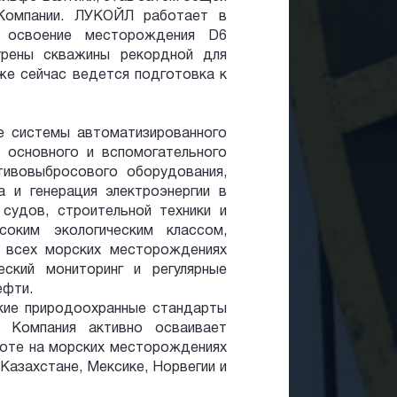
 Компании. ЛУКОЙЛ работает в
ь освоение месторождения D6
урены скважины рекордной для
кже сейчас ведется подготовка к
е системы автоматизированного
 основного и вспомогательного
тивовыбросового оборудования,
а и генерация электроэнергии в
судов, строительной техники и
соким экологическим классом,
а всех морских месторождениях
ский мониторинг и регулярные
ефти.
кие природоохранные стандарты
 Компания активно осваивает
боте на морских месторождениях
 Казахстане, Мексике, Норвегии и