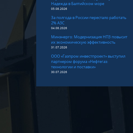
Надежда в Балтийском море
05.08.2026
За полгода в России перестало работать
2% АЗС
04.08.2026
Минэнерго: Модернизация НПЗ повысит
их экономическую эффективность
31.07.2026
ООО «Газпром инвестпроект» выступил
партнером форума «Нефтегаз:
технологии и поставки»
30.07.2026