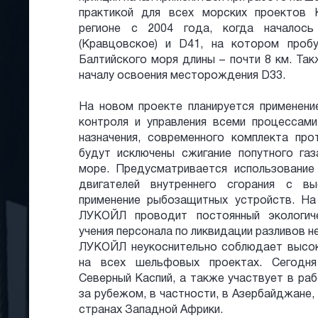
практикой для всех морских проектов
регионе с 2004 года, когда началос
(Кравцовское) и D41, на котором проб
Балтийского моря длины – почти 8 км. Та
началу освоения месторождения D33.
На новом проекте планируется применени
контроля и управления всеми процессами
назначения, современного комплекта про
будут исключены сжигание попутного газ
море. Предусматривается использование 
двигателей внутреннего сгорания с вы
применение рыбозащитных устройств. Н
ЛУКОЙЛ проводит постоянный экологиче
учения персонала по ликвидации разливов н
ЛУКОЙЛ неукоснительно соблюдает высо
на всех шельфовых проектах. Сегодня
Северный Каспий, а также участвует в ра
за рубежом, в частности, в Азербайджане,
странах Западной Африки.