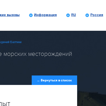
кие вызовы
Информация
RU
Россия
ждений Балтики
е морских месторождений
← Вернуться в список
пыт