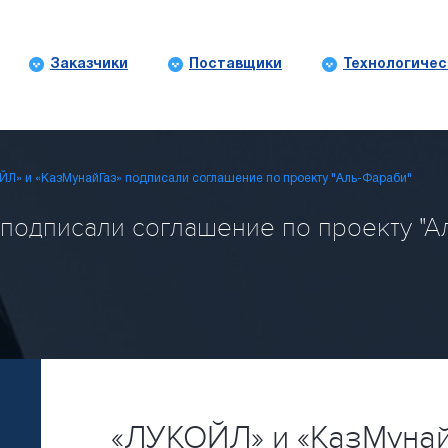
Заказчики
Поставщики
Технологичес
ЙЛ» и «КазМунайГаз» подписали соглашение по проекту "Аль-Фараби"
подписали соглашение по проекту "Ал
«ЛУКОЙЛ» и «КазМунай