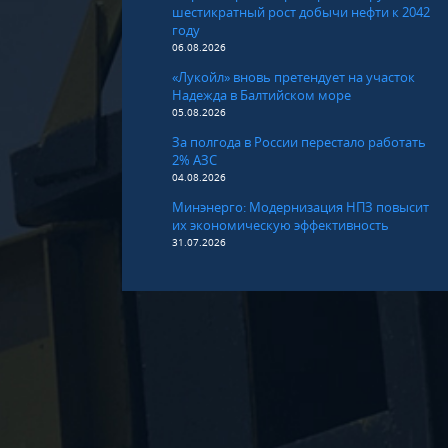
шестикратный рост добычи нефти к 2042
году
06.08.2026
«Лукойл» вновь претендует на участок
Надежда в Балтийском море
05.08.2026
За полгода в России перестало работать
2% АЗС
04.08.2026
Минэнерго: Модернизация НПЗ повысит
их экономическую эффективность
31.07.2026