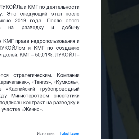
и ЛУКОЙЛа и КМГ по деятельности
ту. Это следующий этап после
 июне 2019 года. После этого
акта на разведку и добычу
ия КМГ права недропользования и
 ЛУКОЙЛом и КМГ по созданию
м долей: КМГ – 50,01%, ЛУКОЙЛ –
ся стратегическим. Компании
рачаганак», «Тенгиз», «Кумколь»,
 «Каспийский трубопроводный
ду Министерством энергетики
подписан контракт на разведку и
 участке «Женис».
Источник —
lukoil.com