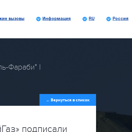
кие вызовы
Информация
RU
Россия
ь-Фараби" |
← Вернуться в список
Газ» подписали