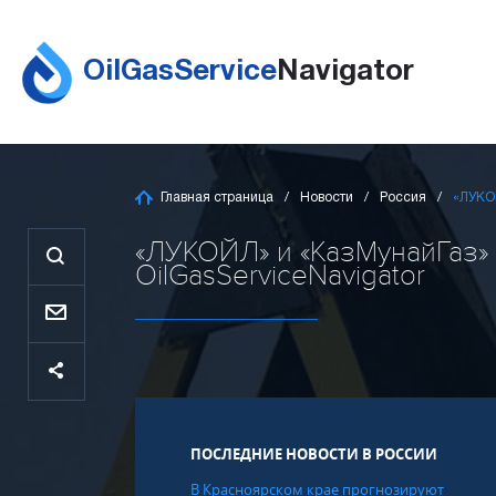
OilGasService
Navigator
Главная страница
Новости
Россия
«ЛУКО
«ЛУКОЙЛ» и «КазМунайГаз» 
OilGasServiceNavigator
ПОСЛЕДНИЕ НОВОСТИ В РОССИИ
В Красноярском крае прогнозируют