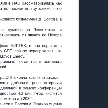
ями в НАО рассматривались как
да по производству сжиженного
койного бизнесмена Д. Босова, а
рал аукцион на Лаявожское и
тказалась от планов по Печоре
феле АЛЛТЕК, в партнерстве с
у СПГ, сейчас перепродают как
loyds Energy.
ропливо готовятся к освоению
ний.
ра СПГ окончательно не закрыт.
мента добычи и транспортировки
сделанной в рамках конференции
ностью 4,3 млн т/год числится
озможна до 2030 г.
ктов в России А. Гладков оценил