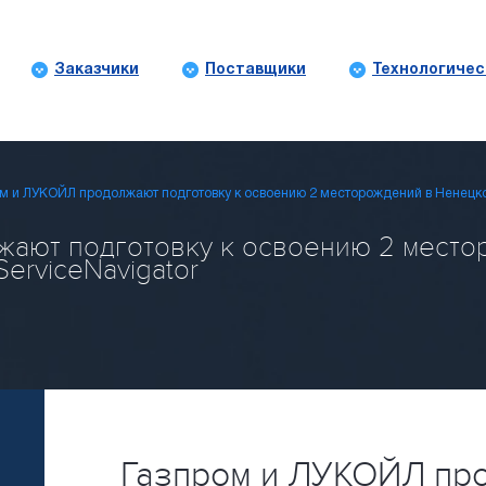
Заказчики
Поставщики
Технологичес
ом и ЛУКОЙЛ продолжают подготовку к освоению 2 месторождений в Ненецк
ают подготовку к освоению 2 место
ServiceNavigator
Газпром и ЛУКОЙЛ пр