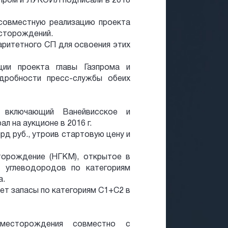
пром и ЛУКОЙЛ подписали в 2018
 совместную реализацию проекта
сторождений.
аритетного СП для освоения этих
ции проекта главы Газпрома и
дробности пресс-службы обеих
, включающий Ванейвисское и
л на аукционе в 2016 г.
рд руб., утроив стартовую цену и
торождение (НГКМ), открытое в
ы углеводородов по категориям
а.
еет запасы по категориям С1+С2 в
месторождения совместно с