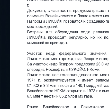
Соглашение по этим 2 месторождениям Газ
г.
Документ, в частности, предусматривает
освоения Ванейвисского и Лаявожского ме
Газпром и ЛУКОЙЛ готовятся к созданию п
месторождений.
Встречи для обсуждения хода реализа
ЛУКОЙЛа проводят регулярно, но их по
компаний не приводят.
Участок недр федерального значения
Лаявожское месторождения, Газпром выигра
За участок недр Газпром предложил 23,3 мл
опередив Роснефть и ЛУКОЙОЛ-Коми.
Лаявожское нефтегазоконденсатное мес
1971 г., эксплуатируется и имеет запас
С1+С2 в 9,8 млн т нефти и 140,1 млрд м3 газ
Ванейвисское НГКМ открыто в 1973 г. и им
6,5 млн т нефти и 85,2 млрд м3 газа.
Ранее Ванейвисское и Лаявожское 