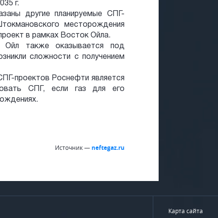
035 г.
азаны другие планируемые СПГ-
Штокмановского месторождения
роект в рамках Восток Ойла.
к Ойл также оказывается под
озникли сложности с получением
 СПГ-проектов Роснефти является
ровать СПГ, если газ для его
ождениях.
Источник —
neftegaz.ru
Карта сайта