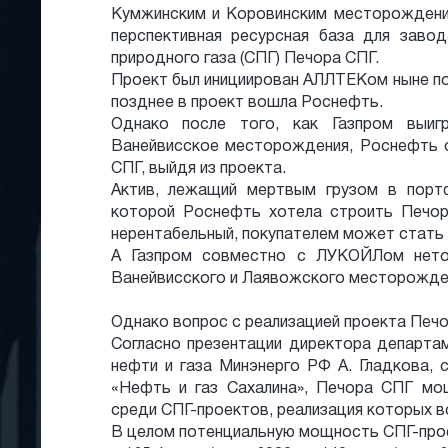
Кумжинским и Коровинским месторождени
перспективная ресурсная база для заво
природного газа (СПГ) Печора СПГ.
Проект был инициирован АЛЛТЕКом ныне по
позднее в проект вошла Роснефть.
Однако после того, как Газпром выиг
Ванейвисское месторождения, Роснефть о
СПГ, выйдя из проекта.
Актив, лежащий мертвым грузом в порт
которой Роснефть хотела строить Печор
нерентабельный, покупателем может стать L
А Газпром совместно с ЛУКОЙЛом нето
Ванейвисского и Лаявожского месторожде
Однако вопрос с реализацией проекта Печо
Согласно презентации директора департа
нефти и газа Минэнерго РФ А. Гладкова, 
«Нефть и газ Сахалина», Печора СПГ мощ
среди СПГ-проектов, реализация которых в
В целом потенциальную мощность СПГ-прое