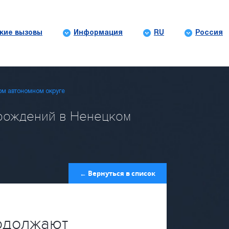
кие вызовы
Информация
RU
Россия
ом автономном округе
рождений в Ненецком
← Вернуться в список
одолжают