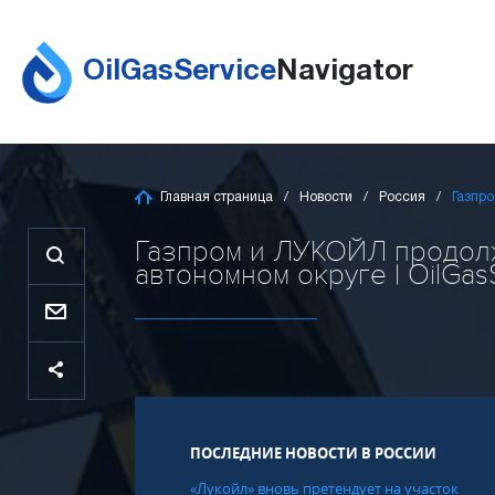
OilGasService
Navigator
Главная страница
Новости
Россия
Газпр
Газпром и ЛУКОЙЛ продолж
автономном округе | OilGas
ПОСЛЕДНИЕ НОВОСТИ В РОССИИ
«Лукойл» вновь претендует на участок