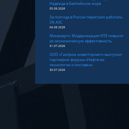
Надежда в Балтийском море
05.08.2026
За полгода в России перестало работать
2% АЗС
04.08.2026
Минэнерго: Модернизация НПЗ повысит
их экономическую эффективность
31.07.2026
ООО «Газпром инвестпроект» выступил
партнером форума «Нефтегаз:
технологии и поставки»
30.07.2026