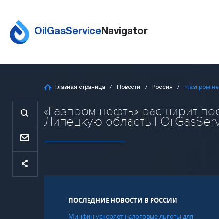
OilGasService
Navigator
Главная страница
Новости
Россия
«Газпром н
«Газпром нефть» расширит по
Липецкую область | OilGasServ
ПОСЛЕДНИЕ НОВОСТИ В РОССИИ
Минфин ускоряет налоговые льготы для