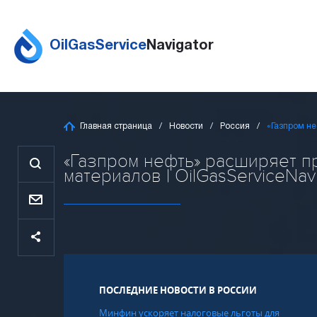
OilGasService
Navigator
Главная страница
Новости
Россия
«Газпром н
«Газпром нефть» расширяет п
материалов | OilGasServiceNav
ПОСЛЕДНИЕ НОВОСТИ В РОССИИ
Минфин ускоряет налоговые льготы для