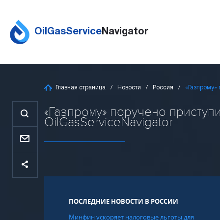
OilGasService
Navigator
Главная страница
Новости
Россия
«Газпрому» 
«Газпрому» поручено приступи
OilGasServiceNavigator
ПОСЛЕДНИЕ НОВОСТИ В РОССИИ
Минфин ускоряет налоговые льготы для