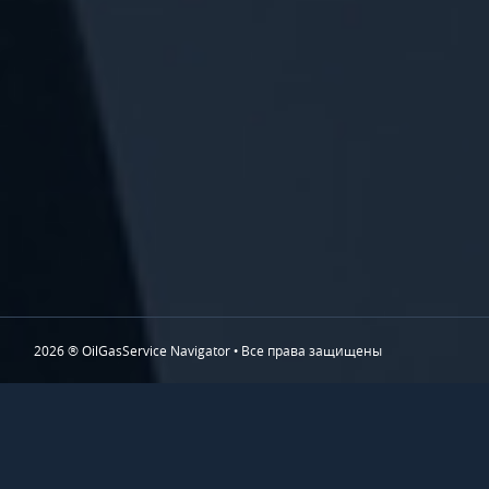
2026 ® OilGasService Navigator • Все права защищены