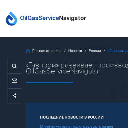
OilGasService
Navigator
Главная страница
Новости
Россия
«Газпром» р
«Газпром» развивает произво
OilGasServiceNavigator
ПОСЛЕДНИЕ НОВОСТИ В РОССИИ
Минфин ускоряет налоговые льготы для