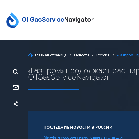
OilGasService
Navigator
Главная страница
Новости
Россия
«Газпром» 
«Газпром» продолжает расшир
OilGasServiceNavigator
ПОСЛЕДНИЕ НОВОСТИ В РОССИИ
Минфин ускоряет налоговые льготы для