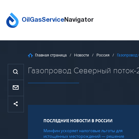
OilGasService
Navigator
Главная страница
Новости
Россия
Газопровод 
Газопровод Северный поток-2 
ПОСЛЕДНИЕ НОВОСТИ В РОССИИ
Минфин ускоряет налоговые льготы для
истощённых месторождений — решение