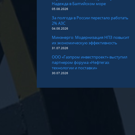
Надежда в Балтийском море
05.08.2026
За полгода в России перестало работать
2% АЗС
04.08.2026
Минэнерго: Модернизация НПЗ повысит
их экономическую эффективность
31.07.2026
ООО «Газпром инвестпроект» выступил
партнером форума «Нефтегаз:
технологии и поставки»
30.07.2026