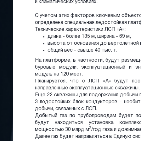
и климатических условиях.
С учетом этих факторов ключевым объект
определена специальная ледостойкая платф
Технические характеристики ЛСП «А»:
длина - более 135 м, ширина - 69 м,
высота от основания до вертолетной 
общий вес - свыше 40 тыс. т.
На платформе, в частности, будут размещ
буровые модули, эксплуатационный и эн
модуль на 120 мест.
Планируется, что c ЛСП «А» будут пос
направленные эксплуатационные скважины.
Еще 22 скважины для подержания добычи в
3 ледостойких блок-кондукторов - необи
добычи, связанных с ЛСП.
Добытый газ по трубопроводам будет по
будут находиться установка комплек
3
мощностью 30 млрд м
/год газа и дожимна
Далее газ будет направляться в Единую си