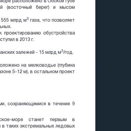
оре расположено в Обской губе
й (восточный берег) и мысом
3
 555 млрд м
газа, что позволяет
ьных.
к проектированию обустройства
упил в 2013 г.
3
нских залежей - 15 млрд м
/год.
оложено на мелководье (глубина
зоне 5-12 м), в остальном проект
ми, сохраняющимися в течение 9
сское-море станет первым в
 в таких экстремальных ледовых