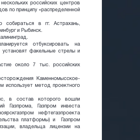
нескольких российских центров
ов по принципу «распределенной
 собираться в гг. Астрахань,
инбург и Рыбинск.
алининград.
анируется отбуксировать на
 установят факельные стрелы и
стие около 7 тыс. российских
месторождения Каменномысское-
ом использует метод проектного
ис, в состав которого вошли
ий Газпрома, Газпром инвеста
ноярскгазпром нефтегазпроекта
тельства платформы) и Газпром
изации, владельца лицензии на