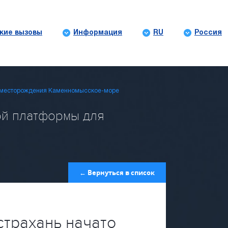
кие вызовы
Информация
RU
Россия
ля месторождения Каменномысское-море
ой платформы для
← Вернуться в список
страхань начато