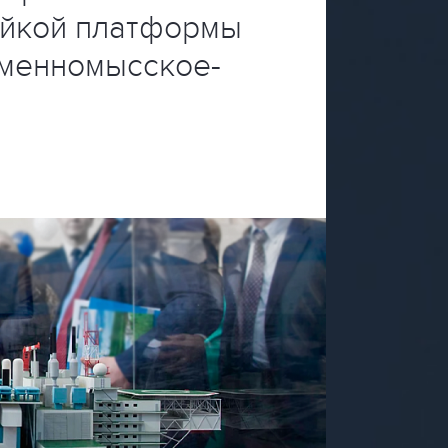
ойкой платформы
аменномысское-