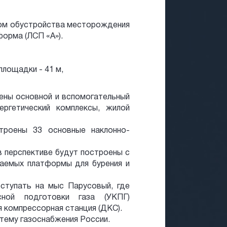
ом обустройства месторождения
орма (ЛСП «А»).
площадки - 41 м,
ены основной и вспомогательный
ергетический комплексы, жилой
троены 33 основные наклонно-
 перспективе будут построены с
таемых платформы для бурения и
ступать на мыс Парусовый, где
сной подготовки газа (УКПГ)
я компрессорная станция (ДКС).
стему газоснабжения России.