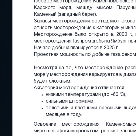
Газовое месторождение Каменномысское-м
Карского моря, между мысом Парусны
Каменный (западный берег).
Запасы месторождения составляют около
отнести месторождение к категории уникал
Месторождение было открыто в 2000 г., 
месторождения Газпром добыча Ямбург прист
Начало добычи планируется в 2025 г.
Проектная мощность по добыче газа сенома
Несмотря на то, что месторождение расп
моря у месторождения варьируется в диапа
будет сложным.
Акватория месторождения отличается:
о
низкими температурами (до -60
С),
сильными штормами,
толстыми и плотными пресными льда
месяцев в году.
Освоение месторождения Каменномы
мире шельфовым проектом, реализованным