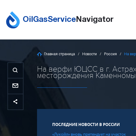
OilGasService
Navigator
Главная страница
Новости
Россия
На ве
На верфи ЮЦСС в г. Астра
месторождения Каменномысс
ПОСЛЕДНИЕ НОВОСТИ В РОССИИ
«Лукойл» вновь претендует на участок