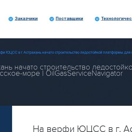
Заказчики
Поставщики
Технологичес
рфи ЮЦСС в г. Астрахань начато строительство ледостойкой платформы д
хань начато строительство ледостойк
кое-море | OilGasServiceNavigator
На верфи ЮЦСС в г. А