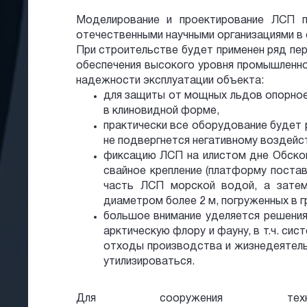
Моделирование и проектирование ЛСП 
отечественными научными организациями в
При строительстве будет применен ряд пе
обеспечения высокого уровня промышленно
надежности эксплуатации объекта:
для защиты от мощных льдов опорно
в клиновидной форме,
практически все оборудование будет
не подвергнется негативному воздейс
фиксацию ЛСП на илистом дне Обской
свайное крепление (платформу постав
часть ЛСП морской водой, а зате
диаметром более 2 м, погруженных в гр
большое внимание уделяется решени
арктическую флору и фауну, в т.ч. сис
отходы производства и жизнедеятель
утилизироваться.
Для сооружения технол