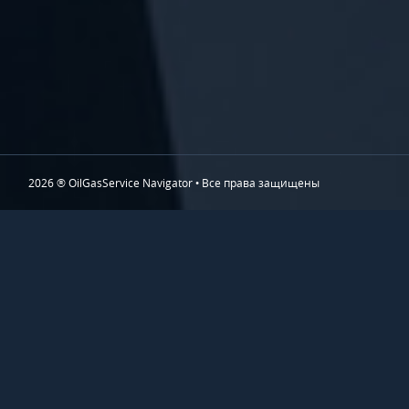
2026 ® OilGasService Navigator • Все права защищены