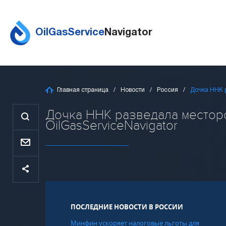
OilGasService
Navigator
Главная страница
Новости
Россия
Дочка ННК 
Дочка ННК разведала местор
OilGasServiceNavigator
ПОСЛЕДНИЕ НОВОСТИ В РОССИИ
Минфин ускоряет налоговые льготы для