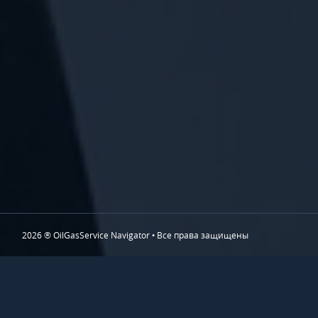
2026 ® OilGasService Navigator • Все права защищены