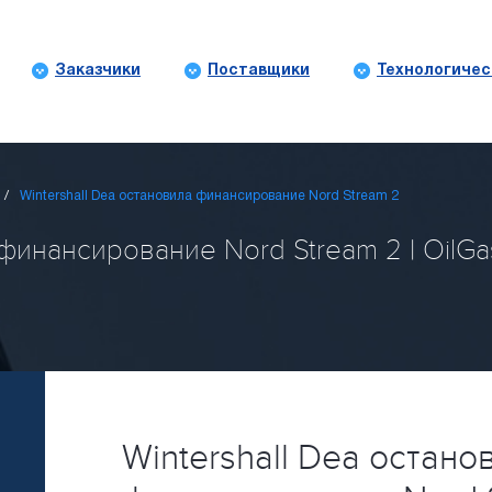
Заказчики
Поставщики
Технологичес
Wintershall Dea остановила финансирование Nord Stream 2
 финансирование Nord Stream 2 | OilGa
Wintershall Dea остано