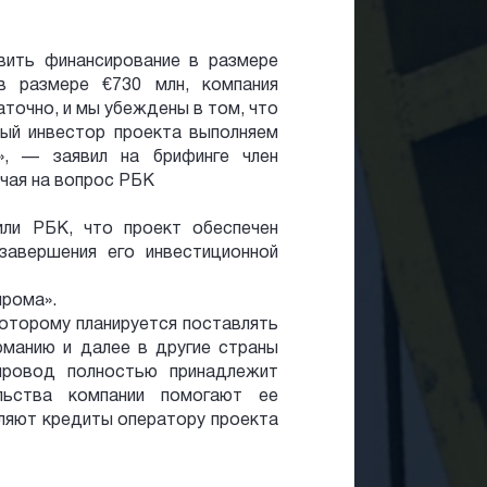
вить финансирование в размере
в размере €730 млн, компания
точно, и мы убеждены в том, что
ый инвестор проекта выполняем
», — заявил на брифинге член
ечая на вопрос РБК
или РБК, что проект обеспечен
завершения его инвестиционной
прома».
которому планируется поставлять
ерманию и далее в другие страны
опровод полностью принадлежит
ельства компании помогают ее
ляют кредиты оператору проекта