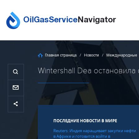
OilGasService
Navigator
Главная страница
Новости
Международные
Wintershall Dea остановила
ПОСЛЕДНИЕ НОВОСТИ В МИРЕ
Reuters: Индия наращивает закупки нефти
в Африке и готовится войти в