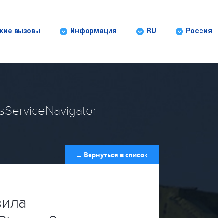
кие вызовы
Информация
RU
Россия
sServiceNavigator
← Вернуться в список
вила