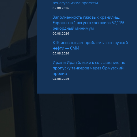
венесуэльские проекты
07.08.2026
Заполненность газовых хранилищ
Европы на 1 августа составила 57,11% —
рекордный минимум
06.08.2026
КТК испытывает проблемы с отгрузкой
нефти — СМИ
05.08.2026
Ирак и Иран близки к соглашению по
пропуску танкеров через Ормузский
пролив
04.08.2026