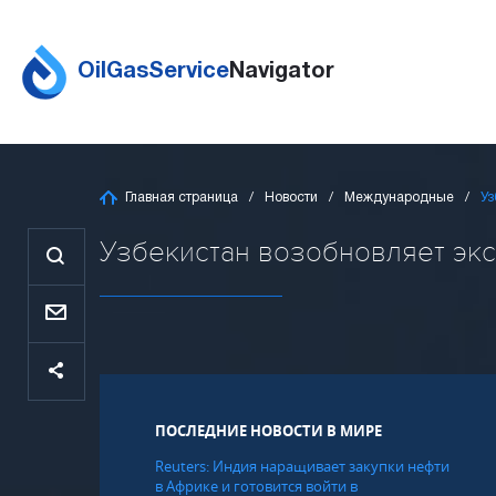
OilGasService
Navigator
Главная страница
Новости
Международные
Уз
Узбекистан возобновляет экспо
ПОСЛЕДНИЕ НОВОСТИ В МИРЕ
Reuters: Индия наращивает закупки нефти
в Африке и готовится войти в