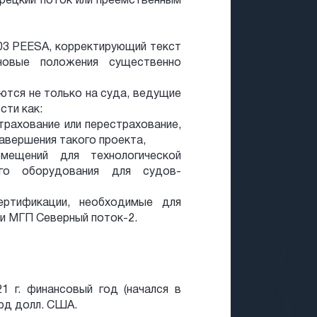
рецкий поток или преемственным
03 PEESA, корректирующий текст
овые положения существенно
ются не только на суда, ведущие
сти как:
страхование или перестрахование,
авершения такого проекта,
омещений для технологической
ого оборудования для судов-
сертификации, необходимые для
и МГП Северный поток-2.
 г. финансовый год (начался в
лрд долл. США.