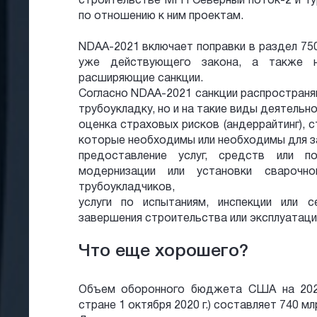
строительстве МГП Северный поток-2 и Ту
по отношению к ним проектам.
NDAA-2021 включает поправки в раздел 75
уже действующего закона, а также н
расширяющие санкции.
Согласно NDAA-2021 санкции распространя
трубоукладку, но и на такие виды деятельно
оценка страховых рисков (андеррайтинг), 
которые необходимы или необходимы для з
предоставление услуг, средств или п
модернизации или установки сварочн
трубоукладчиков,
услуги по испытаниям, инспекции или 
завершения строительства или эксплуатаци
Что еще хорошего?
Объем оборонного бюджета США на 2021
стране 1 октября 2020 г.) составляет 740 м