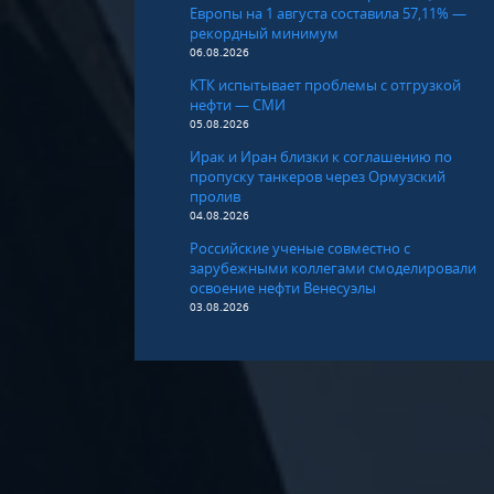
Европы на 1 августа составила 57,11% —
рекордный минимум
06.08.2026
КТК испытывает проблемы с отгрузкой
нефти — СМИ
05.08.2026
Ирак и Иран близки к соглашению по
пропуску танкеров через Ормузский
пролив
04.08.2026
Российские ученые совместно с
зарубежными коллегами смоделировали
освоение нефти Венесуэлы
03.08.2026