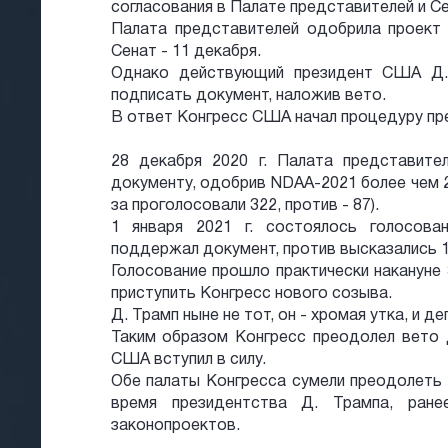
согласования в Палате представителей и С
Палата представителей одобрила проект 
Сенат - 11 декабря.
Однако действующий президент США Д.
подписать документ, наложив вето.
В ответ Конгресс США начал процедуру пр
28 декабря 2020 г. Палата представите
документу, одобрив NDAA-2021 более чем 2
за проголосовали 322, против - 87).
1 января 2021 г. состоялось голосова
поддержал документ, против высказались 1
Голосование прошло практически накануне 
приступить Конгресс нового созыва.
Д. Трамп ныне не тот, он - хромая утка, и д
Таким образом Конгресс преодолел вето 
США вступил в силу.
Обе палаты Конгресса сумели преодолеть 
время президентства Д. Трампа, ран
законопроектов.