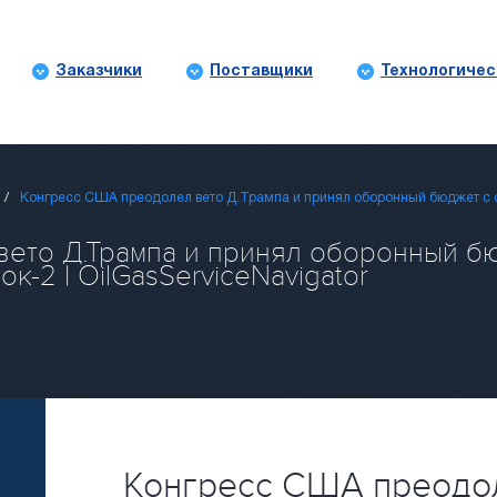
Заказчики
Поставщики
Технологичес
Конгресс США преодолел вето Д.Трампа и принял оборонный бюджет с 
ето Д.Трампа и принял оборонный бю
-2 | OilGasServiceNavigator
Конгресс США преодо