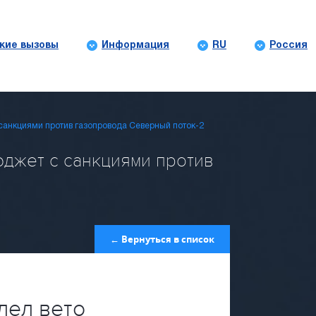
кие вызовы
Информация
RU
Россия
санкциями против газопровода Северный поток-2
джет с санкциями против
← Вернуться в список
лел вето