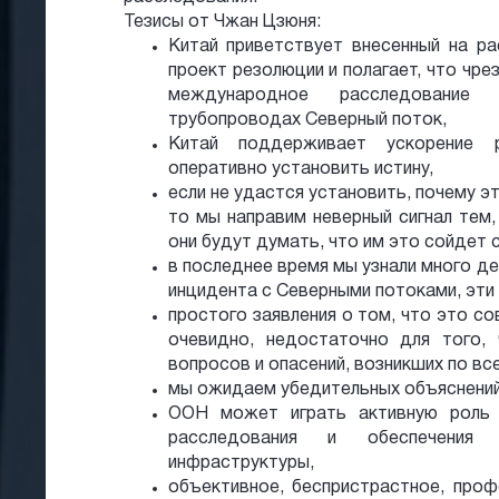
Тезисы от Чжан Цзюня:
Китай приветствует внесенный на р
проект резолюции и полагает, что чр
международное расследование
трубопроводах Северный поток,
Китай поддерживает ускорение 
оперативно установить истину,
если не удастся установить, почему эт
то мы направим неверный сигнал тем, 
они будут думать, что им это сойдет с
в последнее время мы узнали много д
инцидента с Северными потоками, эти
простого заявления о том, что это со
очевидно, недостаточно для того,
вопросов и опасений, возникших по вс
мы ожидаем убедительных объяснений
ООН может играть активную роль 
расследования и обеспечения б
инфраструктуры,
объективное, беспристрастное, про