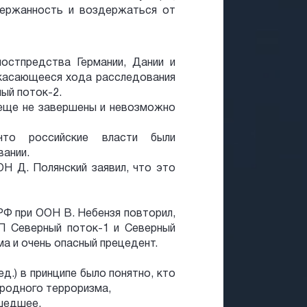
держанность и воздержаться от
остпредства Германии, Дании и
касающееся хода расследования
ый поток-2.
 еще не завершены и невозможно
что российские власти были
ании.
Н Д. Полянский заявил, что это
Ф при ООН В. Небензя повторил,
П Северный поток-1 и Северный
а и очень опасный прецедент.
ред.) в принципе было понятно, кто
родного терроризма,
шедшее,