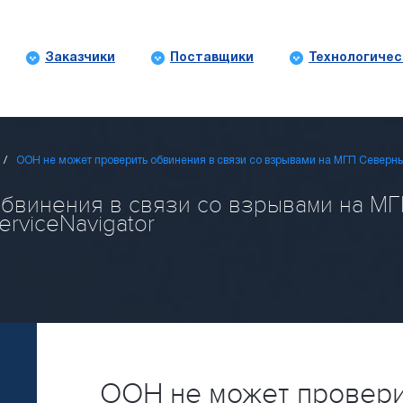
Заказчики
Поставщики
Технологичес
ООН не может проверить обвинения в связи со взрывами на МГП Северны
бвинения в связи со взрывами на МГ
erviceNavigator
ООН не может провери