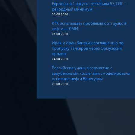
Европы на 1 августа составила 57,11% —
рекордный минимум
06.08.2026
КТК испытывает проблемы с отгрузкой
нефти — СМИ
05.08.2026
Ирак и Иран близки к соглашению по
пропуску танкеров через Ормузский
пролив
04.08.2026
Российские ученые совместно с
зарубежными коллегами смоделировали
освоение нефти Венесуэлы
03.08.2026