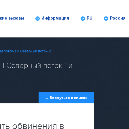
кие вызовы
Информация
RU
Россия
й поток-1 и Северный поток-2
П Северный поток-1 и
← Вернуться в список
ть обвинения в