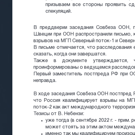
призываем все стороны проявить с
спекуляций.
В преддверии заседания Совбеза ООН, п
Швеции при ООН распространили письмо, 
взрывов на МГП Северный поток-1 и Северн
В письме отмечается, что расследования
сказать, когда они завершатся.
Также в документе утверждается, 
проинформированы о ведущемся расследов
Первый заместитель постпреда РФ при ОО
неправда.
В ходе заседания Совбеза ООН постпред Р
что Россия квалифицирует взрывы на МГ
поток-2 как акт международного терроризм
Тезисы от В. Небензи:
уже тогда (в сентябре 2022 г. - прим. 
может стоять за этим актом междуна
именно так мы квалифицируем произо