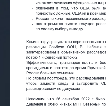
искажает заявления официальных лиц
обвинения в том, что США были во
полностью ложные, США ни в коей мере
Россия не хочет независимого рассле
она стремится свести текущее расс
по своему выбору выводу.
Комментируя результаты первоначального 
резолюции Совбеза ООН, В. Небензя з
заинтересованы в объективном расследо
поток-1 и Северный поток-2.
Эффективность, транспарентность и бес
проводимых в настоящее время Германией
России большие сомнения.
По словам постпреда, эти расследования 
чтобы замести следы и выгородить С
расследованиям не допускают.
Напомним, что 26 сентября 2022 г. было
давления в обеих нитках МГП Северный пот