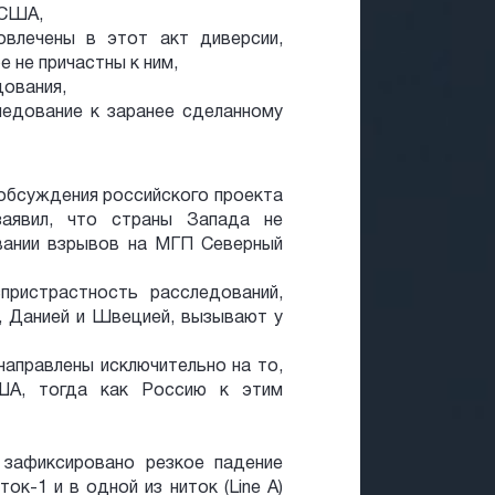
 США,
влечены в этот акт диверсии,
 не причастны к ним,
дования,
ледование к заранее сделанному
обсуждения российского проекта
аявил, что страны Запада не
вании взрывов на МГП Северный
пристрастность расследований,
, Данией и Швецией, вызывают у
направлены исключительно на то,
ША, тогда как Россию к этим
 зафиксировано резкое падение
ок-1 и в одной из ниток (Line A)