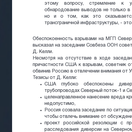
этому вопросу, стремление к у
обнародование выводов не только в 
но и о том, как это сказывается
трансграничной инфраструктуры, - это
Обеспокоенность взрывами на МГП Северн
высказал на заседании Совбеза ООН сове
Д. Келли.
Несмотря на отсутствие в ходе заседан
причастности США к взрывам, советник о
обвинив Россию в отвлечении внимания от У
Тезисы от Д. Келли:
США глубоко обеспокоены дивер
трубопроводах Северный поток-1 и Се
целенаправленное нанесение вреда к
недопустимо,
Россия созвала заседание по ситуац
чтобы отвлечь внимание от обсуждени
проект российской резолюции с п
расследования диверсии на Северно