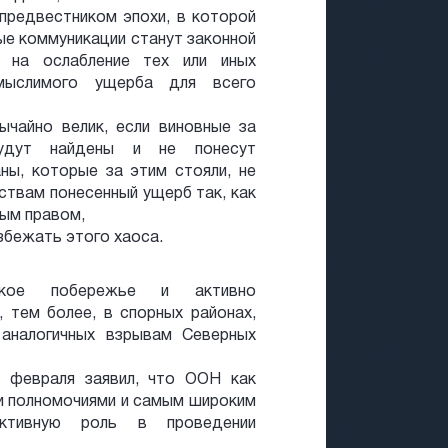
 предвестником эпохи, в которой
ые коммуникации станут законной
х на ослабление тех или иных
мыслимого ущерба для всего
вычайно велик, если виновные за
удут найдены и не понесут
ны, которые за этим стояли, не
твам понесенный ущерб так, как
ым правом,
избежать этого хаоса.
ское побережье и активно
 тем более, в спорных районах,
 аналогичных взрывам Северных
февраля заявил, что ООН как
и полномочиями и самым широким
активную роль в проведении