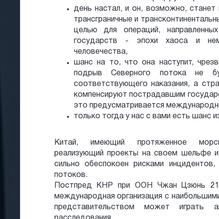
день настал, и он, возможно, станет
трансграничные и трансконтинентальн
целью для операций, направленны
государств - эпохи хаоса и не
человечества,
шанс на то, что она наступит, чрез
подрыв Северного потока не б
соответствующего наказания, а стра
компенсируют пострадавшим государс
это предусматривается международн
только тогда у нас с вами есть шанс 
Китай, имеющий протяженное мор
реализующий проекты на своем шельфе и,
сильно обеспокоен рисками инцидентов,
потоков.
Постпред КНР при ООН Чжан Цзюнь 21 
международная организация с наибольшим
представительством может играть 
расследования.