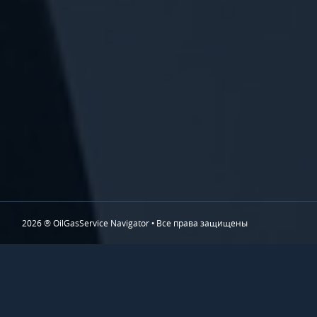
2026 ® OilGasService Navigator • Все права защищены