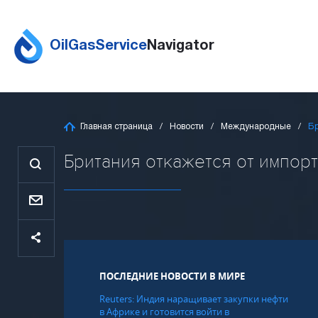
OilGasService
Navigator
Главная страница
Новости
Международные
Бр
Британия откажется от импорта
ПОСЛЕДНИЕ НОВОСТИ В МИРЕ
Reuters: Индия наращивает закупки нефти
в Африке и готовится войти в