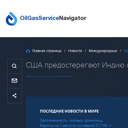
OilGasService
Navigator
Главная страница
Новости
Международные
СШ
США предостерегают Индию от 
ПОСЛЕДНИЕ НОВОСТИ В МИРЕ
Заполненность газовых хранилищ
Европы на 1 августа составила 57,11% —