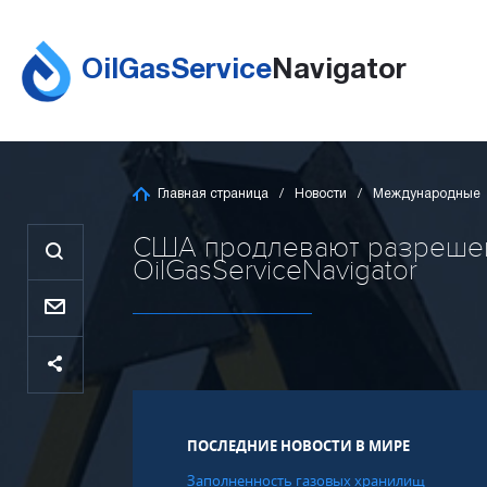
OilGasService
Navigator
Главная страница
Новости
Международные
США продлевают разрешени
OilGasServiceNavigator
ПОСЛЕДНИЕ НОВОСТИ В МИРЕ
Заполненность газовых хранилищ