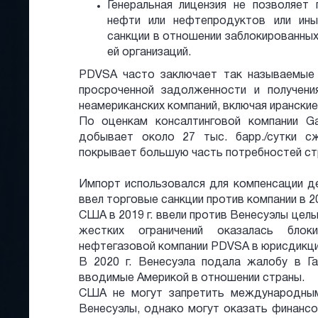
Генеральная лицензия не позволяе
нефти или нефтепродуктов или ин
санкции в отношении заблокированны
ей организаций.
PDVSA часто заключает так называемые
просроченной задолженности и получен
неамериканских компаний, включая ирански
По оценкам консалтинговой компании G
добывает около 27 тыс. барр./сутки с
покрывает большую часть потребностей ст
Импорт использовался для компенсации д
ввел торговые санкции против компании в 20
США в 2019 г. ввели против Венесуэлы целы
жестких ограничений оказалась блок
нефтегазовой компании PDVSA в юрисдикци
В 2020 г. Венесуэла подала жалобу в Гаа
вводимые Америкой в отношении страны.
США не могут запретить международным
Венесуэлы, однако могут оказать финансо