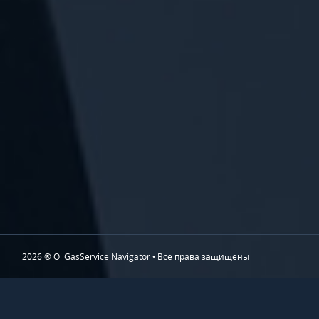
2026 ® OilGasService Navigator • Все права защищены