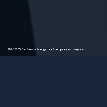
2026 ® OilGasService Navigator • Все права защищены