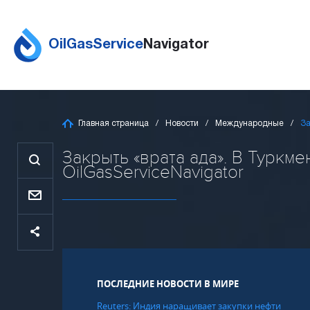
OilGasService
Navigator
Главная страница
Новости
Международные
За
Закрыть «врата ада». В Туркм
OilGasServiceNavigator
ПОСЛЕДНИЕ НОВОСТИ В МИРЕ
Reuters: Индия наращивает закупки нефти