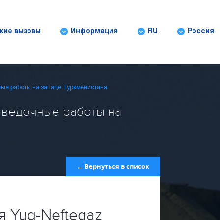
кие вызовы
Информация
RU
Россия
чные работы на западе Туркменистана
азведочные работы на
← Вернуться в список
 Yug-Neftegaz