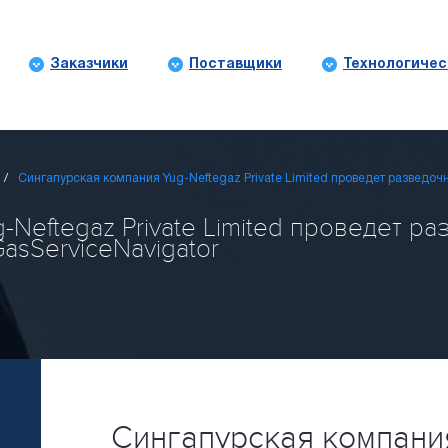
Заказчики
Поставщики
Технологичес
Сингапурская компания Yug-Neftegaz Private Limited проведет разведо
-Neftegaz Private Limited проведет р
GasServiceNavigator
Сингапурская компания