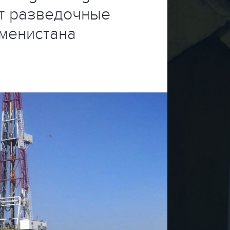
ет разведочные
кменистана