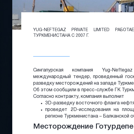
YUG-NEFTEGAZ PRIVATE LIMITED РАБОТ
ТУРКМЕНИСТАНА С 2007 Г.
Сингапурская компания Yug-Neftega
международный тендер, проведенный госк
разведку месторождений на западе Туркме
Об этом сообщили в пресс-службе ГК Туркм
Согласно контракту, компания выполнит
3D-разведку восточного фланга нефт
проведет 2D-исследования на пло
регионе Туркменистана – Балканской о
Месторождение Готурдепе