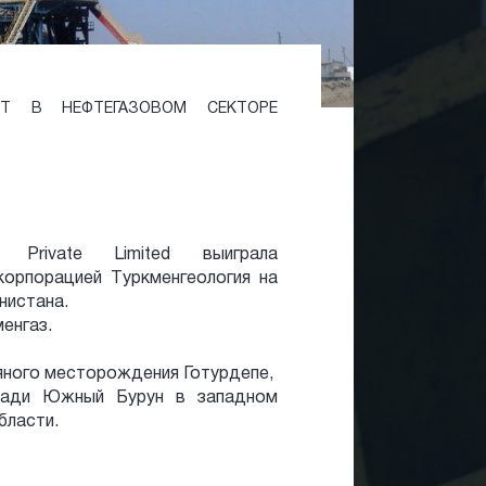
АЕТ В НЕФТЕГАЗОВОМ СЕКТОРЕ
z Private Limited выиграла
орпорацией Tуркменгеология на
нистана.
енгаз.
яного месторождения Готурдепе,
щади Южный Бурун в западном
бласти.