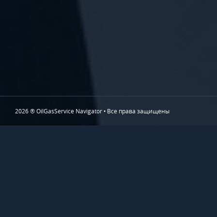
2026 ® OilGasService Navigator • Все права защищены