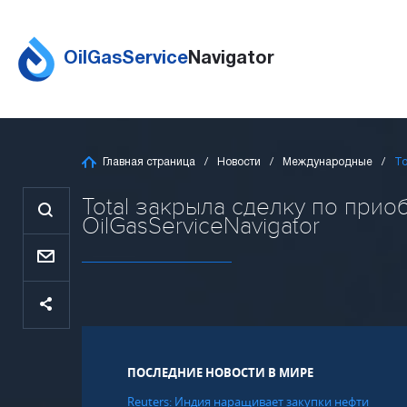
OilGasService
Navigator
Главная страница
Новости
Международные
To
Total закрыла сделку по прио
OilGasServiceNavigator
ПОСЛЕДНИЕ НОВОСТИ В МИРЕ
Reuters: Индия наращивает закупки нефти