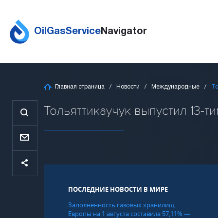
OilGasService
Navigator
Главная страница
Новости
Международные
То
Тольяттикаучук выпустил 13-ти
ПОСЛЕДНИЕ НОВОСТИ В МИРЕ
Заполненность газовых хранилищ
Европы на 1 августа составила 57,11% —