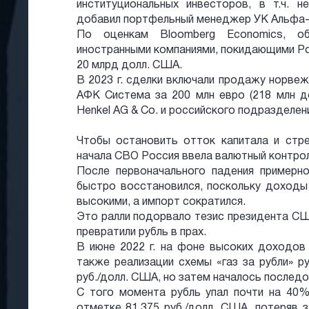
институциональных инвесторов, в т.ч. н
добавил портфельный менеджер УК Альфа-К
По оценкам Bloomberg Economics, 
иностранными компаниями, покидающими Рос
20 млрд долл. США.
В 2023 г. сделки включали продажу норвеж
АФК Система за 200 млн евро (218 млн д
Henkel AG & Co. и российского подразделени
Чтобы остановить отток капитала и стре
начала СВО Россия ввела валютный контрол
После первоначального падения примерно
быстро восстановился, поскольку доходы
высокими, а импорт сократился.
Это ралли подорвало тезис президента СШ
превратили рубль в прах.
В июне 2022 г. на фоне высоких доходов 
также реализации схемы «газ за рубли» р
руб./долл. США, но затем началось послед
С того момента рубль упал почти на 40% 
отметке 81,375 руб./долл. США, потеряв 