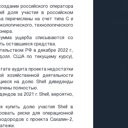
 создании российского оператора
ell доля участия в российском
а перечислены на счет типа С и
кологического, технологического
онера.
 сумма ущерба списываются со
ить оставшиеся средства.
ельством РФ в декабре 2022 г.,
 долл. США по текущему курсу),
ьтате аудита проекта недостатки
й хозяйственной деятельности
щиеся на долю Shell дивиденды
лачены полностью.
ндов за 2021 г. Shell, вероятно,
 купить долю участия Shell в
ровать риски для операционной
водородов с проекта Сахалин-2,
латежи.