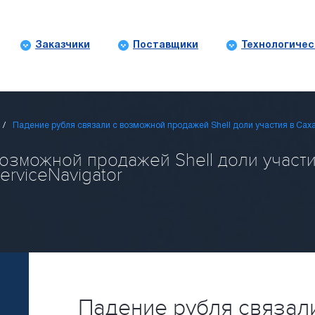
Заказчики
Поставщики
Технологичес
Падение рубля связали с возможной продажей Shell доли участия в Сах
озможной продажей Shell доли участ
erviceNavigator
Падение рубля связал