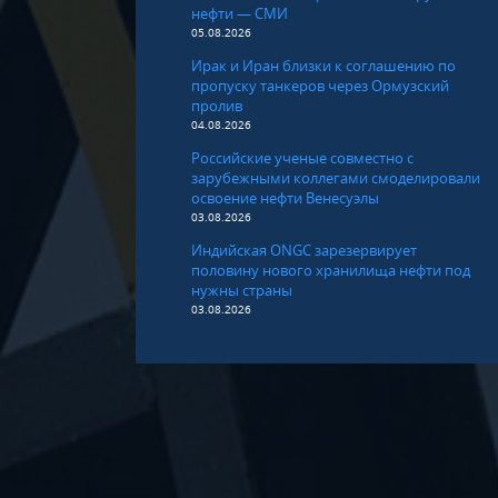
нефти — СМИ
05.08.2026
Ирак и Иран близки к соглашению по
пропуску танкеров через Ормузский
пролив
04.08.2026
Российские ученые совместно с
зарубежными коллегами смоделировали
освоение нефти Венесуэлы
03.08.2026
Индийская ONGC зарезервирует
половину нового хранилища нефти под
нужны страны
03.08.2026