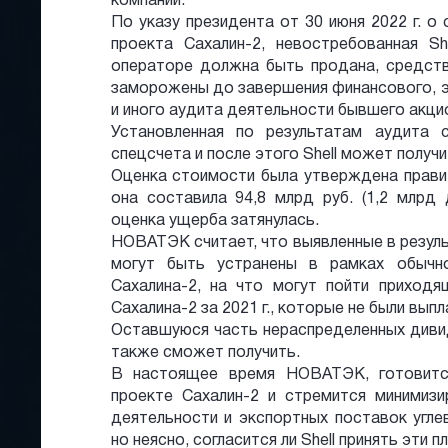
компании.
По указу президента от 30 июня 2022 г. о
проекта Сахалин-2, невостребованная Sh
операторе должна быть продана, средств
заморожены до завершения финансового, э
и иного аудита деятельности бывшего акци
Установленная по результатам аудита
спецсчета и после этого Shell может получ
Оценка стоимости была утверждена правит
она составила 94,8 млрд руб. (1,2 млрд
оценка ущерба затянулась.
НОВАТЭК считает, что выявленные в резул
могут быть устранены в рамках обычно
Сахалина-2, на что могут пойти приходя
Сахалина-2 за 2021 г., которые не были вып
Оставшуюся часть нераспределенных дивиде
также сможет получить.
В настоящее время НОВАТЭК, готовится
проекте Сахалин-2 и стремится минимизи
деятельности и экспортных поставок угле
но неясно, согласится ли Shell принять эти п