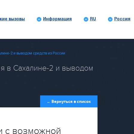
кие вызовы
Информация
RU
Россия
алине-2 и выводом средств из России
ия в Сахалине-2 и выводом
← Вернуться в список
и с возможной