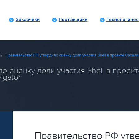
Заказчики
Поставщики
Технологичес
Правительство РФ утвердило оценку доли участия Shell в проекте Сахали
о оценку доли участия Shell в проект
igator
Правительство РФ утв