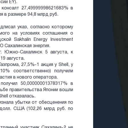
сии EY).
 консалт 27,49999998621683% в
 в размере 94,8 млрд руб.
одписал указ, согласно которому
мого на условиях соглашения о
кой Sakhalin Energy Investment
О Сахалинская энергия.
г. Южно-Сахалинск 5 августа, к
19 августа.
азпрома, 27,5%-1 акция у Shell, у
 10% соответственно) получили
стия в нового оператора.
 получил 50,00000001378317% в
осьбе правительства Японии вошли
hell отказалась.
ризнала убытки от обесценения по
долл. США (102,26 млрд руб. по
странный участник Сахалина-2 не