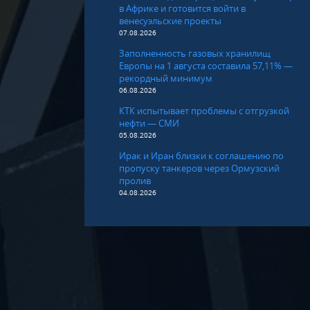
в Африке и готовится войти в
венесуэльские проекты
07.08.2026
Заполненность газовых хранилищ
Европы на 1 августа составила 57,11% —
рекордный минимум
06.08.2026
КТК испытывает проблемы с отгрузкой
нефти — СМИ
05.08.2026
Ирак и Иран близки к соглашению по
пропуску танкеров через Ормузский
пролив
04.08.2026