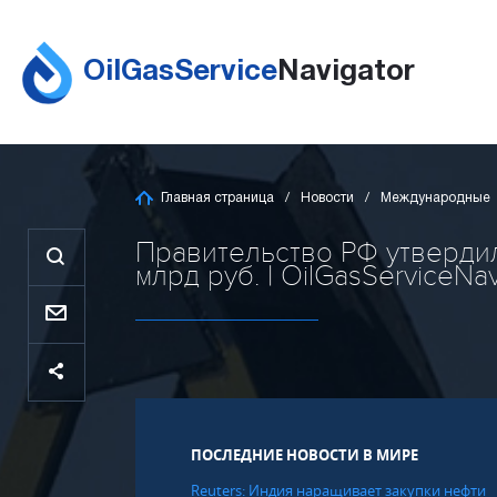
OilGasService
Navigator
Главная страница
Новости
Международные
Правительство РФ утвердил
млрд руб. | OilGasServiceNav
ПОСЛЕДНИЕ НОВОСТИ В МИРЕ
Reuters: Индия наращивает закупки нефти