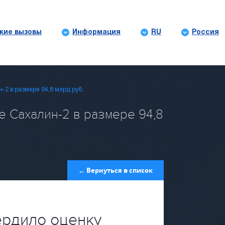
кие вызовы
Информация
RU
Россия
н-2 в размере 94,8 млрд руб.
е Сахалин-2 в размере 94,8
← Вернуться в список
ердило оценку