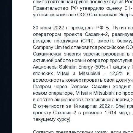
самостоятельная группа после ухода из Рос
Правительство РФ утвердило оценку Б1-
уставном капитале ООО Сахалинская Энергия
30 июня 2022 г. президент РФ В. Путин п
оператором проекта Сахалин-2, реализуе
разделе продукции (СРП), вместо бермудс
Company Limited становится российское ОО
Сахалинская энергия зарегистрирована в 
активной работе новый оператор приступил 
Акционеры Sakhalin Energy (50%+1 акция у Г
японских Mitsui и Mitsubishi - 12,5% и
возможность конвертировать свои доли уча
Газпром через Газпром Сахалин холдинг
новом операторе, Mitsui и Mitsubishi по пр
в состав акционеров Сахалинской энергии, S
В отчетности за 1й квартал 2022 г. Shell п
проекту Сахалин-2 в размере 1,614 млрд 
текущему курсу).
Согласно президентскому указу, если ино