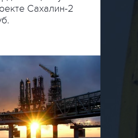
роекте Сахалин-2
б.