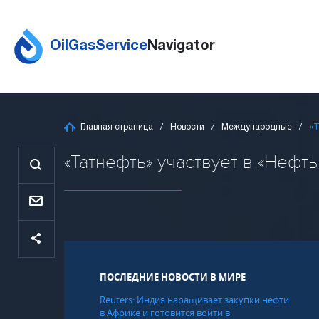
OilGasService
Navigator
Главная страница
Новости
Международные
«Т
«Татнефть» участвует в «Нефть 
ПОСЛЕДНИЕ НОВОСТИ В МИРЕ
Reuters: Индия наращивает закупки нефти
в Африке и готовится войти в