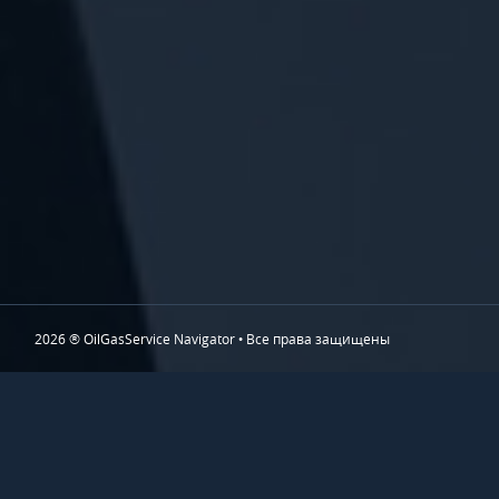
2026 ® OilGasService Navigator • Все права защищены