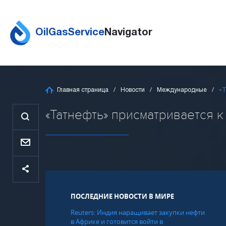
OilGasService
Navigator
Главная страница
Новости
Международные
«Т
«Татнефть» присматривается к 
ПОСЛЕДНИЕ НОВОСТИ В МИРЕ
Reuters: Индия наращивает закупки нефти
в Африке и готовится войти в