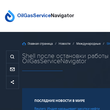
OilGasService
Navigator
Главная страница
Новости
Международные
Sh
Shell после остановки работы
OilGasServiceNavigator
ПОСЛЕДНИЕ НОВОСТИ В МИРЕ
Reuters: Индия наращивает закупки нефти